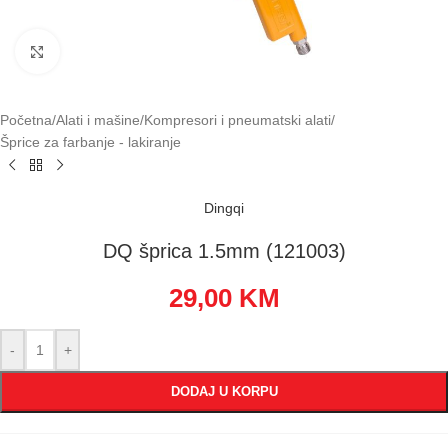
Klikni za uvećavanje
Početna
/
Alati i mašine
/
Kompresori i pneumatski alati
/
Šprice za farbanje - lakiranje
Dingqi
DQ šprica 1.5mm (121003)
29,00
KM
-
+
DODAJ U KORPU