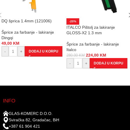
DQ šprica 1.4mm (121006)
-20%
ITALCO Pištolj za lakiranje
Šprice za farbanje - lakiranje
GLOSS-X2 1.3 mm
Dingqi
49,00
KM
Šprice za farbanje - lakiranje
Italco
-
+
DODAJ U KORPU
224,00
KM
280,00
KM
-
+
DODAJ U KORPU
INFO
GLAS-KOMERC D.O.O.
Sviračka 82, Gradačac, BiH
+387 61 904 421