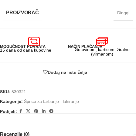
PROIZVOĐAČ
Dingqi
MOGUĆNOST POVRATA
NAČIN PLAĆANJA
Gotovinom, karticom, žiralno
15 dana od dana kupovine
(virmanom)
Dodaj na listu želja
SKU:
530321
Kategorije:
Šprice za farbanje - lakiranje
Podijeli:
Recenzije (0)