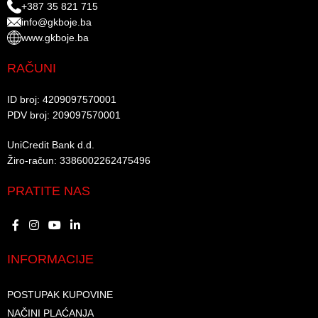
+387 35 821 715
info@gkboje.ba
www.gkboje.ba
RAČUNI
ID broj: 4209097570001​
PDV broj: 209097570001 ​
UniCredit Bank d.d.​
Žiro-račun: 3386002262475496​​
PRATITE NAS
INFORMACIJE
POSTUPAK KUPOVINE
NAČINI PLAĆANJA