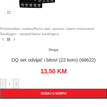
Klikni za uvećavanje
Početna
/
Alati i mašine
/
Ručni alati, oprema i mjerni instrumenti
/
Šarafcigeri - odvijači
/
Setovi šarafcigera
Dingqi
DQ set odvijač i bitovi (22 kom) (68622)
13,50
KM
-
+
DODAJ U KORPU