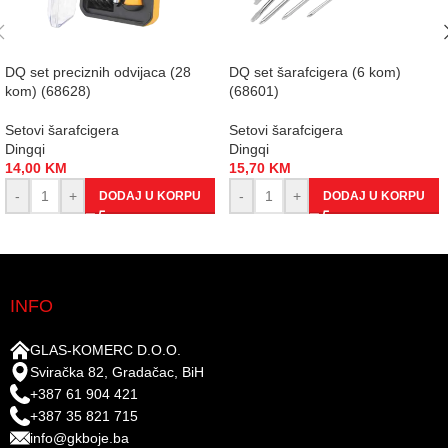
DQ set preciznih odvijaca (28
DQ set šarafcigera (6 kom)
kom) (68628)
(68601)
Setovi šarafcigera
Setovi šarafcigera
Dingqi
Dingqi
14,00
KM
15,70
KM
-
+
-
+
DODAJ U KORPU
DODAJ U KORPU
INFO
GLAS-KOMERC D.O.O.
Sviračka 82, Gradačac, BiH
+387 61 904 421
+387 35 821 715
info@gkboje.ba