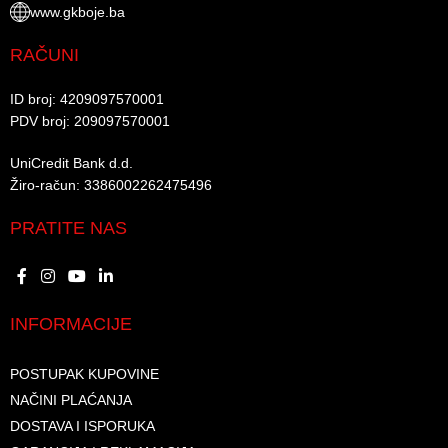
www.gkboje.ba
RAČUNI
ID broj: 4209097570001​
PDV broj: 209097570001 ​
UniCredit Bank d.d.​
Žiro-račun: 3386002262475496​​
PRATITE NAS
INFORMACIJE
POSTUPAK KUPOVINE
NAČINI PLAĆANJA
DOSTAVA I ISPORUKA