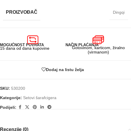
PROIZVOĐAČ
Dingqi
MOGUĆNOST POVRATA
NAČIN PLAĆANJA
Gotovinom, karticom, žiralno
15 dana od dana kupovine
(virmanom)
Dodaj na listu želja
SKU:
530200
Kategorije:
Setovi šarafcigera
Podijeli:
Recenzije (0)