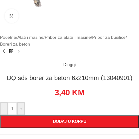
Klikni za uvećavanje
Početna
/
Alati i mašine
/
Pribor za alate i mašine
/
Pribor za bušilice
/
Boreri za beton
Dingqi
DQ sds borer za beton 6x210mm (13040901)
3,40
KM
-
+
DODAJ U KORPU