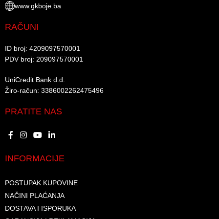
www.gkboje.ba
RAČUNI
ID broj: 4209097570001​
PDV broj: 209097570001 ​
UniCredit Bank d.d.​
Žiro-račun: 3386002262475496​​
PRATITE NAS
INFORMACIJE
POSTUPAK KUPOVINE
NAČINI PLAĆANJA
DOSTAVA I ISPORUKA