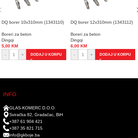
DQ borer 10x310mm (1343110)
DQ borer 12x310mm (1343112)
Boreri za beton
Boreri za beton
Dingqi
Dingqi
5,00
KM
6,00
KM
-
+
-
+
DODAJ U KORPU
DODAJ U KORPU
INFO
GLAS-KOMERC D.O.O.
Sviračka 82, Gradačac, BiH
+387 61 904 421
+387 35 821 715
info@gkboje.ba