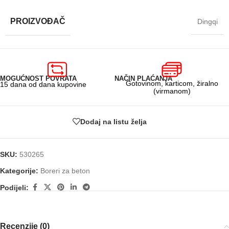
PROIZVOĐAČ
Dingqi
MOGUĆNOST POVRATA
NAČIN PLAĆANJA
Gotovinom, karticom, žiralno
15 dana od dana kupovine
(virmanom)
Dodaj na listu želja
SKU:
530265
Kategorije:
Boreri za beton
Podijeli:
Recenzije (0)