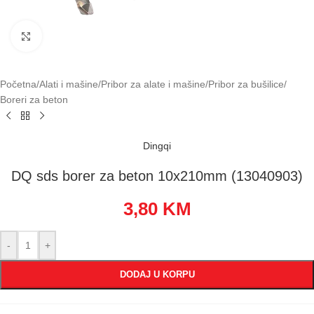
Klikni za uvećavanje
Početna
/
Alati i mašine
/
Pribor za alate i mašine
/
Pribor za bušilice
/
Boreri za beton
Dingqi
DQ sds borer za beton 10x210mm (13040903)
3,80
KM
-
+
DODAJ U KORPU