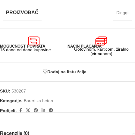
PROIZVOĐAČ
Dingqi
MOGUĆNOST POVRATA
NAČIN PLAĆANJA
Gotovinom, karticom, žiralno
15 dana od dana kupovine
(virmanom)
Dodaj na listu želja
SKU:
530267
Kategorije:
Boreri za beton
Podijeli:
Recenzije (0)