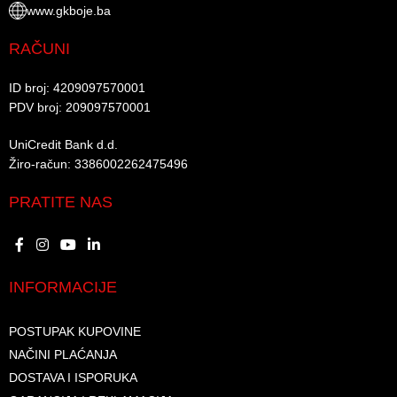
www.gkboje.ba
RAČUNI
ID broj: 4209097570001​
PDV broj: 209097570001 ​
UniCredit Bank d.d.​
Žiro-račun: 3386002262475496​​
PRATITE NAS
INFORMACIJE
POSTUPAK KUPOVINE
NAČINI PLAĆANJA
DOSTAVA I ISPORUKA