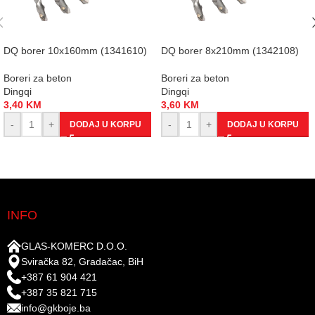
DQ borer 10x160mm (1341610)
DQ borer 8x210mm (1342108)
Boreri za beton
Boreri za beton
Dingqi
Dingqi
3,40
KM
3,60
KM
-
+
-
+
DODAJ U KORPU
DODAJ U KORPU
INFO
GLAS-KOMERC D.O.O.
Sviračka 82, Gradačac, BiH
+387 61 904 421
+387 35 821 715
info@gkboje.ba