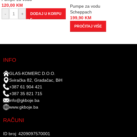
120,00
KM
Pumpe za vodu
Scheppach
-
+
DODAJ U KORPU
199,90
KM
PROČITAJ VIŠE
INFO
GLAS-KOMERC D.O.O.
Sviračka 82, Gradačac, BiH
+387 61 904 421
+387 35 821 715
info@gkboje.ba
www.gkboje.ba
RAČUNI
ID broj: 4209097570001​