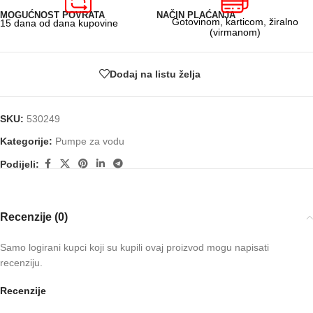
MOGUĆNOST POVRATA
NAČIN PLAĆANJA
Gotovinom, karticom, žiralno
15 dana od dana kupovine
(virmanom)
Dodaj na listu želja
SKU:
530249
Kategorije:
Pumpe za vodu
Podijeli:
Recenzije (0)
Samo logirani kupci koji su kupili ovaj proizvod mogu napisati
recenziju.
Recenzije