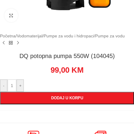
Klikni za uvećavanje
Početna
/
Vodomaterijal
/
Pumpe za vodu i hidropaci
/
Pumpe za vodu
DQ potopna pumpa 550W (104045)
99,00
KM
-
+
DODAJ U KORPU