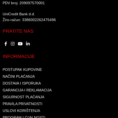
PDV broj: 209097570001 ​
UniCredit Bank d.d.​
Žiro-račun: 3386002262475496​​
PRATITE NAS
INFORMACIJE
POSTUPAK KUPOVINE
NAČINI PLAĆANJA
DOSTAVA I ISPORUKA
GARANCIJA I REKLAMACIJA
SIGURNOST PLAĆANJA
PRAVILA PRIVATNOSTI
USLOVI KORIŠTENJA
PROGRAM LOJALNOSTI