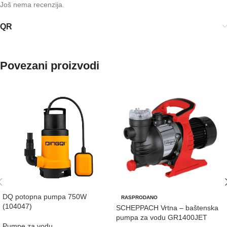
Još nema recenzija.
QR
Povezani proizvodi
DQ potopna pumpa 750W
RASPRODANO
(104047)
SCHEPPACH Vrtna – baštenska
pumpa za vodu GR1400JET
Pumpe za vodu