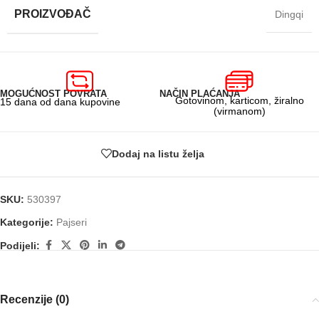
PROIZVOĐAČ
Dingqi
MOGUĆNOST POVRATA
NAČIN PLAĆANJA
Gotovinom, karticom, žiralno
15 dana od dana kupovine
(virmanom)
Dodaj na listu želja
SKU:
530397
Kategorije:
Pajseri
Podijeli:
Recenzije (0)