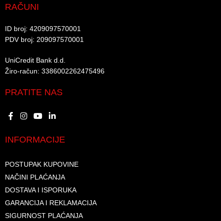
RAČUNI
ID broj: 4209097570001​
PDV broj: 209097570001 ​
UniCredit Bank d.d.​
Žiro-račun: 3386002262475496​​
PRATITE NAS
INFORMACIJE
POSTUPAK KUPOVINE
NAČINI PLAĆANJA
DOSTAVA I ISPORUKA
GARANCIJA I REKLAMACIJA
SIGURNOST PLAĆANJA