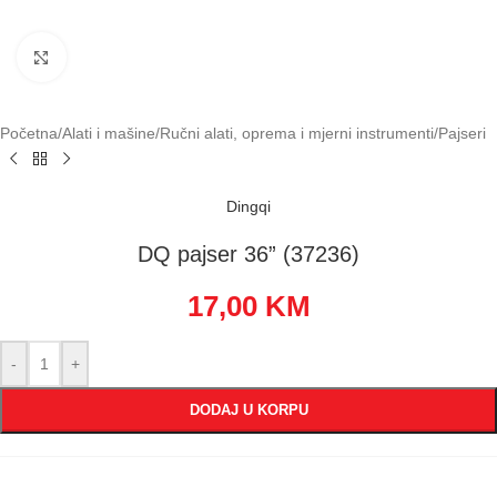
Klikni za uvećavanje
Početna
/
Alati i mašine
/
Ručni alati, oprema i mjerni instrumenti
/
Pajseri
Dingqi
DQ pajser 36” (37236)
17,00
KM
-
+
DODAJ U KORPU