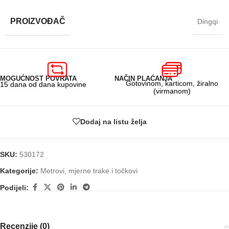
PROIZVOĐAČ
Dingqi
MOGUĆNOST POVRATA
NAČIN PLAĆANJA
Gotovinom, karticom, žiralno
15 dana od dana kupovine
(virmanom)
Dodaj na listu želja
SKU:
530172
Kategorije:
Metrovi, mjerne trake i točkovi
Podijeli:
Recenzije (0)