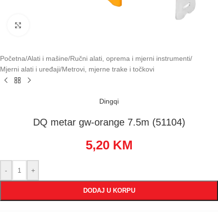
Klikni za uvećavanje
Početna
/
Alati i mašine
/
Ručni alati, oprema i mjerni instrumenti
/
Mjerni alati i uređaji
/
Metrovi, mjerne trake i točkovi
Dingqi
DQ metar gw-orange 7.5m (51104)
5,20
KM
-
+
DODAJ U KORPU