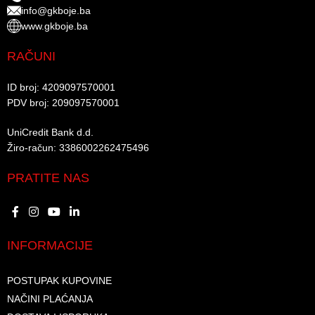
info@gkboje.ba
www.gkboje.ba
RAČUNI
ID broj: 4209097570001​
PDV broj: 209097570001 ​
UniCredit Bank d.d.​
Žiro-račun: 3386002262475496​​
PRATITE NAS
INFORMACIJE
POSTUPAK KUPOVINE
NAČINI PLAĆANJA