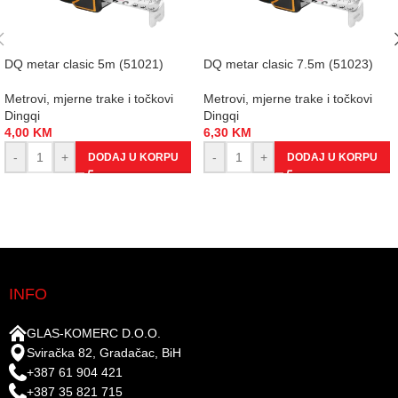
DQ metar clasic 5m (51021)
DQ metar clasic 7.5m (51023)
Metrovi, mjerne trake i točkovi
Metrovi, mjerne trake i točkovi
Dingqi
Dingqi
4,00
KM
6,30
KM
-
+
-
+
DODAJ U KORPU
DODAJ U KORPU
INFO
GLAS-KOMERC D.O.O.
Sviračka 82, Gradačac, BiH
+387 61 904 421
+387 35 821 715