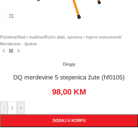
Klikni za uvećavanje
Početna
/
Alati i mašine
/
Ručni alati, oprema i mjerni instrumenti
/
Merdevine - ljestve
Dingqi
DQ merdevine 5 stepenica žute (hf0105)
98,00
KM
-
+
DODAJ U KORPU