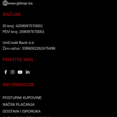
www.gkboje.ba
RAČUNI
ID broj: 4209097570001​
PDV broj: 209097570001 ​
UniCredit Bank d.d.​
Žiro-račun: 3386002262475496​​
PRATITE NAS
INFORMACIJE
POSTUPAK KUPOVINE
NAČINI PLAĆANJA
DOSTAVA I ISPORUKA