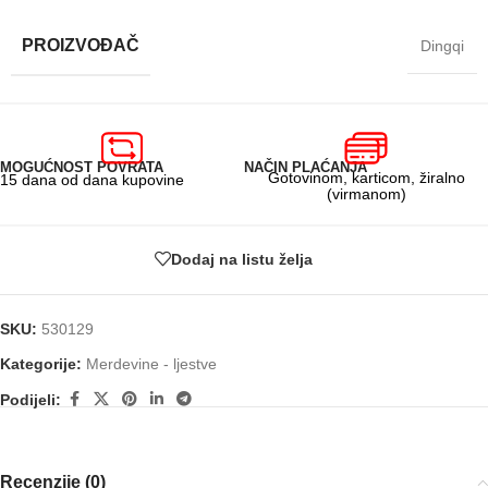
PROIZVOĐAČ
Dingqi
MOGUĆNOST POVRATA
NAČIN PLAĆANJA
Gotovinom, karticom, žiralno
15 dana od dana kupovine
(virmanom)
Dodaj na listu želja
SKU:
530129
Kategorije:
Merdevine - ljestve
Podijeli:
Recenzije (0)