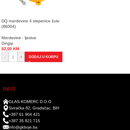
DQ merdevine 4 stepenice žute
(86004)
Merdevine - ljestve
Dingqi
82,00
KM
-
+
DODAJ U KORPU
INFO
GLAS-KOMERC D.O.O.
Sviračka 82, Gradačac, BiH
+387 61 904 421
+387 35 821 715
info@gkboje.ba