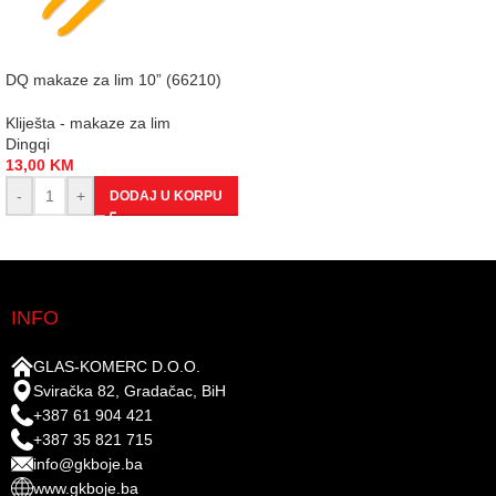
DQ makaze za lim 10” (66210)
Kliješta - makaze za lim
Dingqi
13,00
KM
-
+
DODAJ U KORPU
INFO
GLAS-KOMERC D.O.O.
Sviračka 82, Gradačac, BiH
+387 61 904 421
+387 35 821 715
info@gkboje.ba
www.gkboje.ba