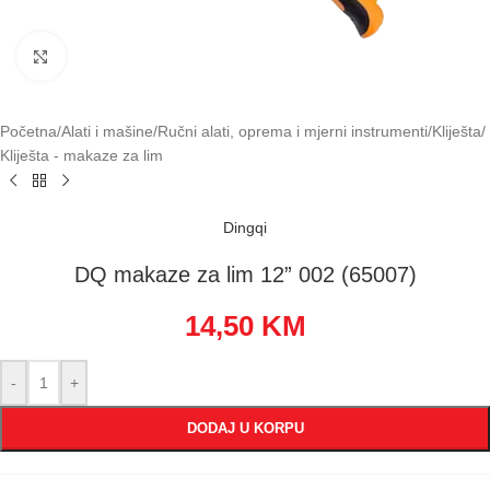
Klikni za uvećavanje
Početna
/
Alati i mašine
/
Ručni alati, oprema i mjerni instrumenti
/
Kliješta
/
Kliješta - makaze za lim
Dingqi
DQ makaze za lim 12” 002 (65007)
14,50
KM
-
+
DODAJ U KORPU