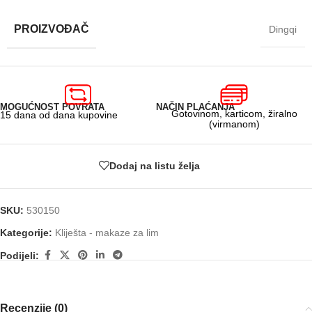
PROIZVOĐAČ
Dingqi
MOGUĆNOST POVRATA
NAČIN PLAĆANJA
Gotovinom, karticom, žiralno
15 dana od dana kupovine
(virmanom)
Dodaj na listu želja
SKU:
530150
Kategorije:
Kliješta - makaze za lim
Podijeli:
Recenzije (0)