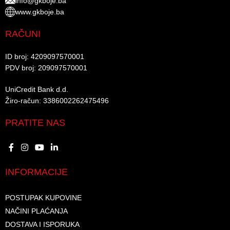
info@gkboje.ba
www.gkboje.ba
RAČUNI
ID broj: 4209097570001​
PDV broj: 209097570001 ​
UniCredit Bank d.d.​
Žiro-račun: 3386002262475496​​
PRATITE NAS
INFORMACIJE
POSTUPAK KUPOVINE
NAČINI PLAĆANJA
DOSTAVA I ISPORUKA