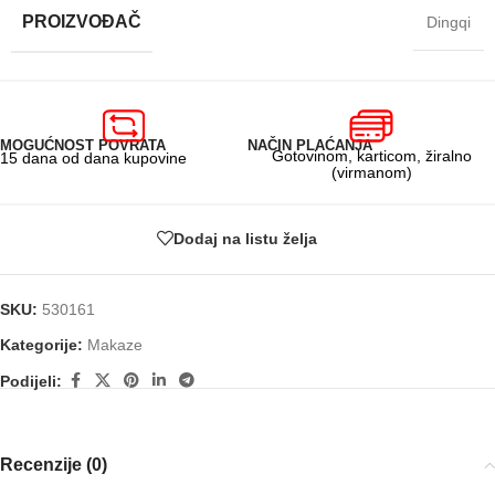
PROIZVOĐAČ
Dingqi
MOGUĆNOST POVRATA
NAČIN PLAĆANJA
Gotovinom, karticom, žiralno
15 dana od dana kupovine
(virmanom)
Dodaj na listu želja
SKU:
530161
Kategorije:
Makaze
Podijeli:
Recenzije (0)