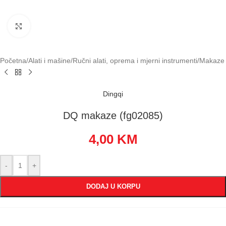
Klikni za uvećavanje
Početna
/
Alati i mašine
/
Ručni alati, oprema i mjerni instrumenti
/
Makaze
Dingqi
DQ makaze (fg02085)
4,00
KM
-
+
DODAJ U KORPU