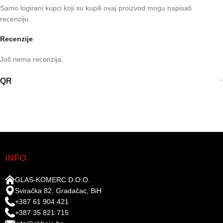
Samo logirani kupci koji su kupili ovaj proizvod mogu napisati
recenziju.
Recenzije
Još nema recenzija.
QR
INFO
GLAS-KOMERC D.O.O.
Sviračka 82, Gradačac, BiH
+387 61 904 421
+387 35 821 715