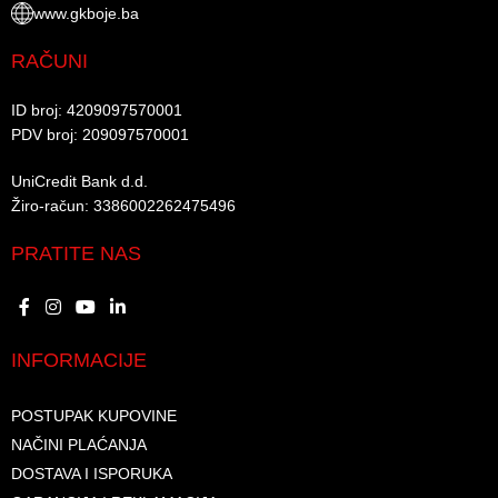
www.gkboje.ba
RAČUNI
ID broj: 4209097570001​
PDV broj: 209097570001 ​
UniCredit Bank d.d.​
Žiro-račun: 3386002262475496​​
PRATITE NAS
INFORMACIJE
POSTUPAK KUPOVINE
NAČINI PLAĆANJA
DOSTAVA I ISPORUKA