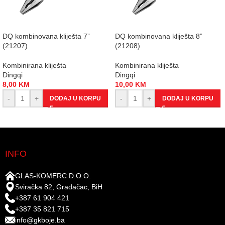
DQ kombinovana kliješta 7”
DQ kombinovana kliješta 8”
(21207)
(21208)
Kombinirana kliješta
Kombinirana kliješta
Dingqi
Dingqi
8,00
KM
10,00
KM
-
+
-
+
DODAJ U KORPU
DODAJ U KORPU
INFO
GLAS-KOMERC D.O.O.
Sviračka 82, Gradačac, BiH
+387 61 904 421
+387 35 821 715
info@gkboje.ba