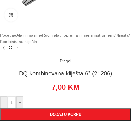
Klikni za uvećavanje
Početna
/
Alati i mašine
/
Ručni alati, oprema i mjerni instrumenti
/
Kliješta
/
Kombinirana kliješta
Dingqi
DQ kombinovana kliješta 6” (21206)
7,00
KM
-
+
DODAJ U KORPU