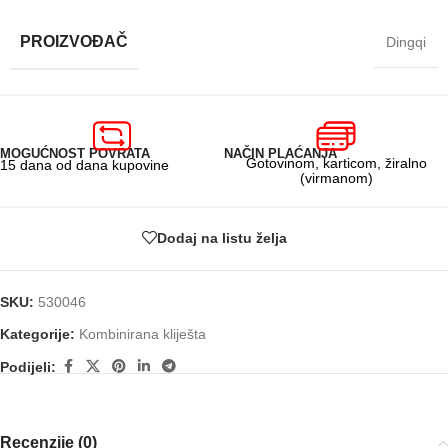
PROIZVOĐAČ
Dingqi
MOGUĆNOST POVRATA
NAČIN PLAĆANJA
Gotovinom, karticom, žiralno
15 dana od dana kupovine
(virmanom)
Dodaj na listu želja
SKU:
530046
Kategorije:
Kombinirana kliješta
Podijeli:
Recenzije (0)