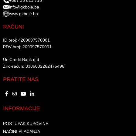
+387 35 821 715
info@gkboje.ba
www.gkboje.ba
RAČUNI
ID broj: 4209097570001​
PDV broj: 209097570001 ​
UniCredit Bank d.d.​
Žiro-račun: 3386002262475496​​
PRATITE NAS
INFORMACIJE
POSTUPAK KUPOVINE
NAČINI PLAĆANJA