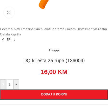
Klikni za uvećavanje
Početna
/
Alati i mašine
/
Ručni alati, oprema i mjerni instrumenti
/
Kliješta
/
Ostala kliješta
Dingqi
DQ kliješta za rupe (136004)
16,00
KM
-
+
DODAJ U KORPU