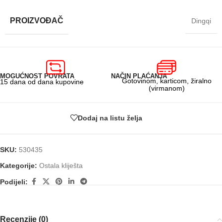
PROIZVOĐAČ
Dingqi
MOGUĆNOST POVRATA
NAČIN PLAĆANJA
Gotovinom, karticom, žiralno
15 dana od dana kupovine
(virmanom)
Dodaj na listu želja
SKU:
530435
Kategorije:
Ostala kliješta
Podijeli:
Recenzije (0)