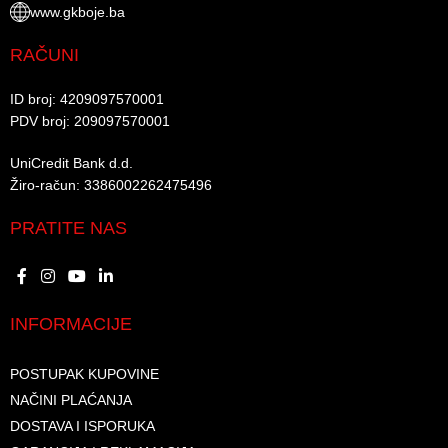
www.gkboje.ba
RAČUNI
ID broj: 4209097570001​
PDV broj: 209097570001 ​
UniCredit Bank d.d.​
Žiro-račun: 3386002262475496​​
PRATITE NAS
INFORMACIJE
POSTUPAK KUPOVINE
NAČINI PLAĆANJA
DOSTAVA I ISPORUKA