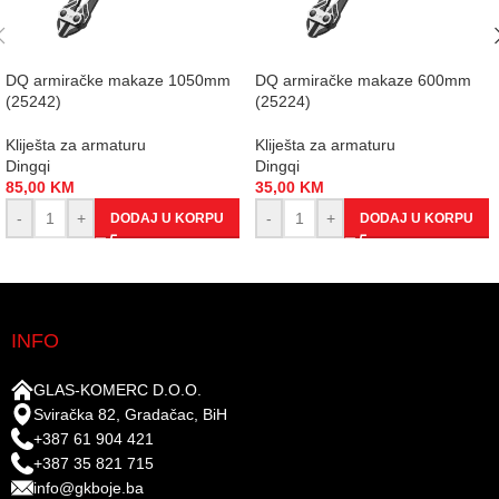
DQ armiračke makaze 1050mm
DQ armiračke makaze 600mm
(25242)
(25224)
Kliješta za armaturu
Kliješta za armaturu
Dingqi
Dingqi
85,00
KM
35,00
KM
-
+
-
+
DODAJ U KORPU
DODAJ U KORPU
INFO
GLAS-KOMERC D.O.O.
Sviračka 82, Gradačac, BiH
+387 61 904 421
+387 35 821 715
info@gkboje.ba