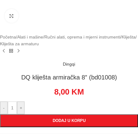
Klikni za uvećavanje
Početna
/
Alati i mašine
/
Ručni alati, oprema i mjerni instrumenti
/
Kliješta
/
Kliješta za armaturu
Dingqi
DQ kliješta armiračka 8” (bd01008)
8,00
KM
-
+
DODAJ U KORPU