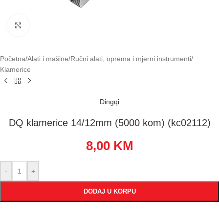
Klikni za uvećavanje
Početna
/
Alati i mašine
/
Ručni alati, oprema i mjerni instrumenti
/
Klamerice
Dingqi
DQ klamerice 14/12mm (5000 kom) (kc02112)
8,00
KM
-
+
DODAJ U KORPU