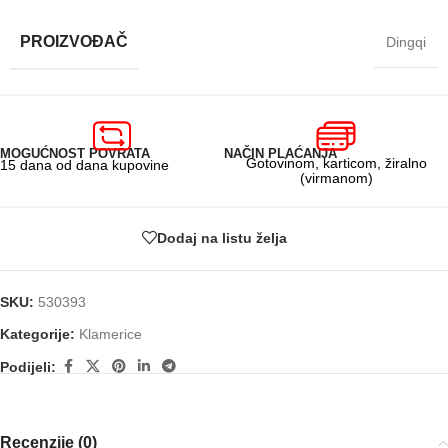
PROIZVOĐAČ
Dingqi
MOGUĆNOST POVRATA
NAČIN PLAĆANJA
Gotovinom, karticom, žiralno
15 dana od dana kupovine
(virmanom)
Dodaj na listu želja
SKU:
530393
Kategorije:
Klamerice
Podijeli:
Recenzije (0)