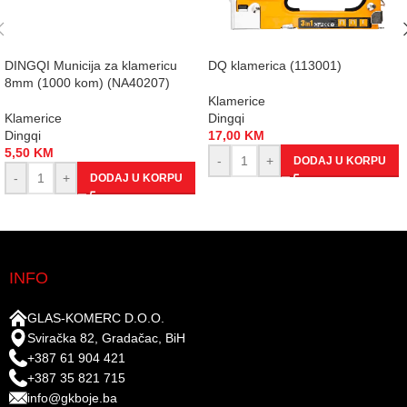
DINGQI Municija za klamericu
DQ klamerica (113001)
8mm (1000 kom) (NA40207)
Klamerice
Klamerice
Dingqi
Dingqi
17,00
KM
5,50
KM
-
+
DODAJ U KORPU
-
+
DODAJ U KORPU
INFO
GLAS-KOMERC D.O.O.
Sviračka 82, Gradačac, BiH
+387 61 904 421
+387 35 821 715
info@gkboje.ba