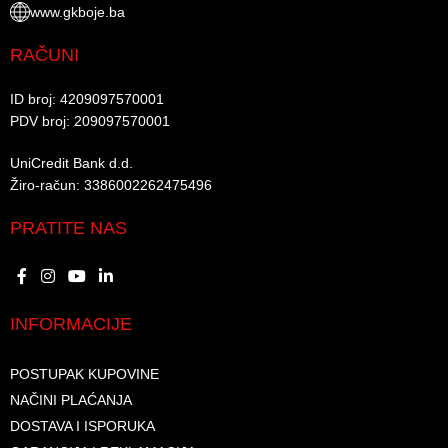
www.gkboje.ba
RAČUNI
ID broj: 4209097570001​
PDV broj: 209097570001 ​
UniCredit Bank d.d.​
Žiro-račun: 3386002262475496​​
PRATITE NAS
INFORMACIJE
POSTUPAK KUPOVINE
NAČINI PLAĆANJA
DOSTAVA I ISPORUKA