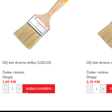
DQ kist drvena drška (126210)
DQ kist drvena 
Četke i kistovi
Četke i kistovi
Dingqi
Dingqi
1,60
KM
2,30
KM
-
+
-
+
DODAJ U KORPU
D