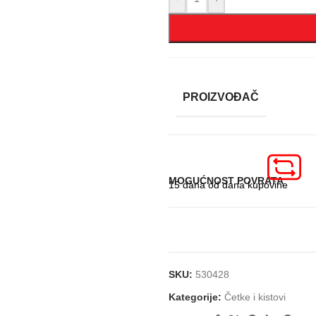
PROIZVOĐAČ
MOGUĆNOST POVRATA
15 dana od dana kupovine
SKU:
530428
Kategorije:
Četke i kistovi