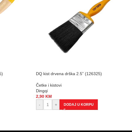
5)
DQ kist drvena drška 2.5” (126325)
Četke i kistovi
Dingqi
2,90
KM
-
+
DODAJ U KORPU