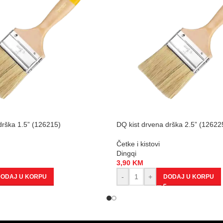
drška 1.5” (126215)
DQ kist drvena drška 2.5” (12622
Četke i kistovi
Dingqi
3,90
KM
-
+
ODAJ U KORPU
DODAJ U KORPU