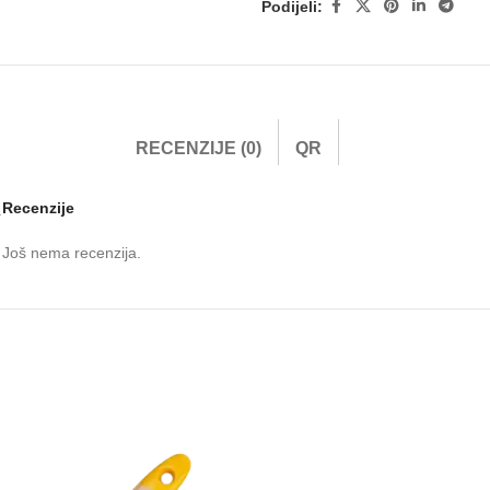
Podijeli:
RECENZIJE (0)
QR
Recenzije
.
Još nema recenzija.