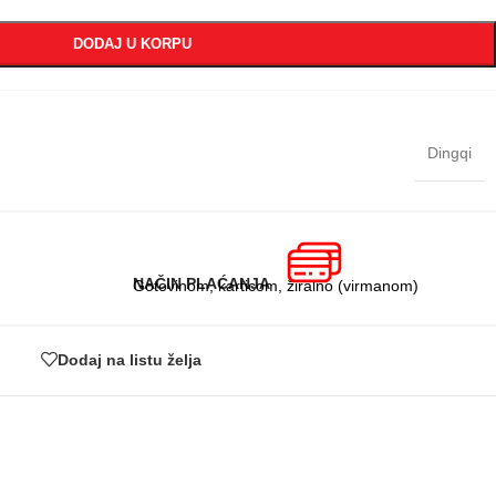
DODAJ U KORPU
Dingqi
NAČIN PLAĆANJA
Gotovinom, karticom, žiralno (virmanom)
Dodaj na listu želja