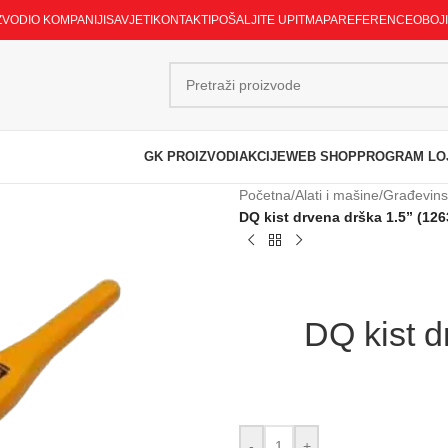
ZVODI
O KOMPANIJI
SAVJETI
KONTAKTI
POŠALJITE UPIT
MAPA
REFERENCE
OBOJ
GK PROIZVODI
AKCIJE
WEB SHOP
PROGRAM LO
Početna
/
Alati i mašine
/
Građevinsk
DQ kist drvena drška 1.5” (126
DQ kist d
-
+