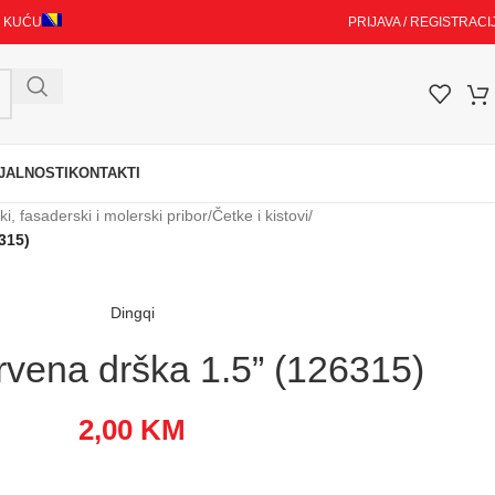
I KUĆU
PRIJAVA / REGISTRACI
JALNOSTI
KONTAKTI
i, fasaderski i molerski pribor
/
Četke i kistovi
/
315)
Dingqi
rvena drška 1.5” (126315)
2,00
KM