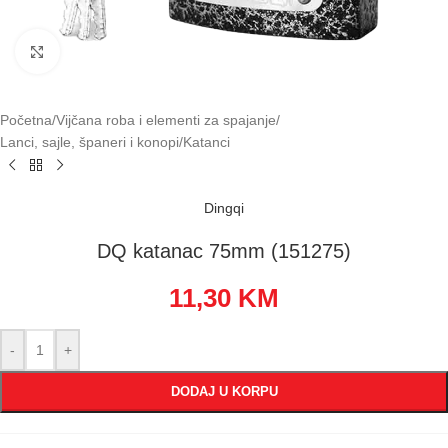
Klikni za uvećavanje
Početna
/
Vijčana roba i elementi za spajanje
/
Lanci, sajle, španeri i konopi
/
Katanci
Dingqi
DQ katanac 75mm (151275)
11,30
KM
-
+
DODAJ U KORPU