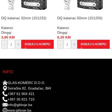
DQ katanac 32mm (151232)
DQ katanac 50mm (151250)
Katanci
Katanci
Dingqi
Dingqi
3,80
KM
6,30
KM
-
+
-
+
DODAJ U KORPU
DODAJ U KORPU
INFO
GLAS-KOMERC D.O.O.
Sviračka 82, Gradačac, BiH
+387 61 904 421
+387 35 821 715
info@gkboje.ba
www.gkboje.ba