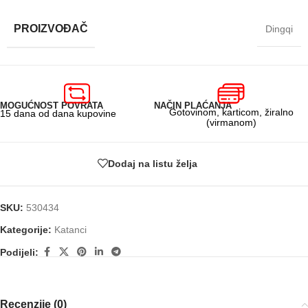
PROIZVOĐAČ
Dingqi
MOGUĆNOST POVRATA
NAČIN PLAĆANJA
Gotovinom, karticom, žiralno
15 dana od dana kupovine
(virmanom)
Dodaj na listu želja
SKU:
530434
Kategorije:
Katanci
Podijeli:
Recenzije (0)