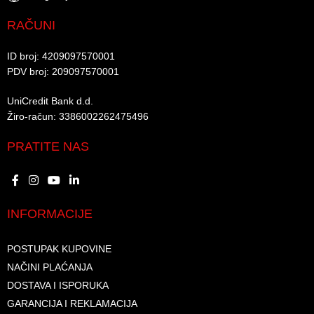
RAČUNI
ID broj: 4209097570001​
PDV broj: 209097570001 ​
UniCredit Bank d.d.​
Žiro-račun: 3386002262475496​​
PRATITE NAS
INFORMACIJE
POSTUPAK KUPOVINE
NAČINI PLAĆANJA
DOSTAVA I ISPORUKA
GARANCIJA I REKLAMACIJA