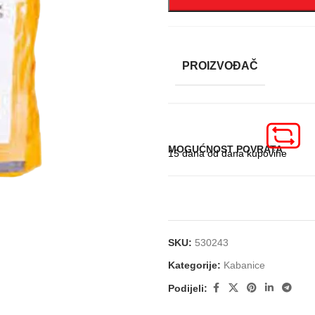
PROIZVOĐAČ
MOGUĆNOST POVRATA
15 dana od dana kupovine
SKU:
530243
Kategorije:
Kabanice
Podijeli: