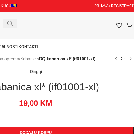
I KUĆU
PRIJAVA / REGISTRACI
JALNOSTI
KONTAKTI
na oprema
/
Kabanice
/
DQ kabanica xl* (if01001-xl)
Dingqi
anica xl* (if01001-xl)
19,00
KM
DODAJ U KORPU