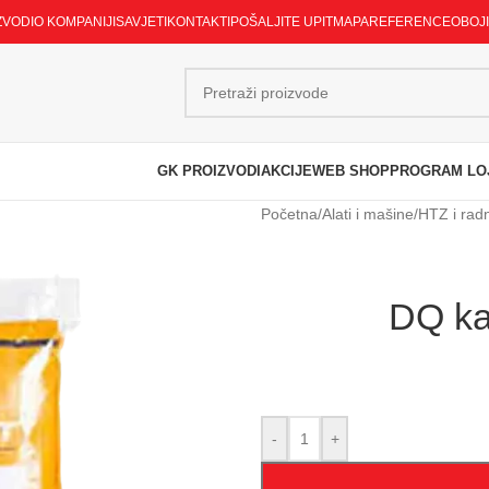
ZVODI
O KOMPANIJI
SAVJETI
KONTAKTI
POŠALJITE UPIT
MAPA
REFERENCE
OBOJ
GK PROIZVODI
AKCIJE
WEB SHOP
PROGRAM LO
Početna
/
Alati i mašine
/
HTZ i rad
DQ kab
-
+