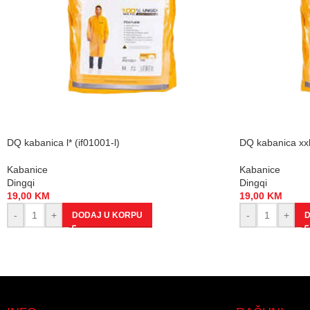
DQ kabanica l* (if01001-l)
DQ kabanica xxl*
Kabanice
Kabanice
Dingqi
Dingqi
19,00
KM
19,00
KM
-
+
-
+
DODAJ U KORPU
D