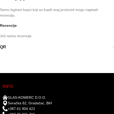
Samo logirani kupci koji su kupili ovaj proizvod mogu napisati
recenziju.
Recenzije
Još nema recenzija.
QR
INFO
GLAS-KOMERC D.O.O.
Sviračka 82, Gradačac, BiH
+387 61 904 421