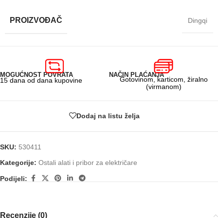
PROIZVOĐAČ
Dingqi
MOGUĆNOST POVRATA
NAČIN PLAĆANJA
Gotovinom, karticom, žiralno
15 dana od dana kupovine
(virmanom)
Dodaj na listu želja
SKU:
530411
Kategorije:
Ostali alati i pribor za električare
Podijeli:
Recenzije (0)