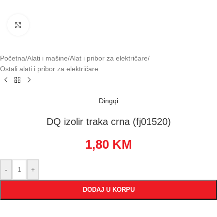
Klikni za uvećavanje
Početna
/
Alati i mašine
/
Alat i pribor za električare
/
Ostali alati i pribor za električare
Dingqi
DQ izolir traka crna (fj01520)
1,80
KM
-
+
DODAJ U KORPU