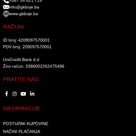
+387 35 821 715
info@gkboje.ba
www.gkboje.ba
RAČUNI
ID broj: 4209097570001​
PDV broj: 209097570001 ​
UniCredit Bank d.d.​
Žiro-račun: 3386002262475496​​
PRATITE NAS
INFORMACIJE
POSTUPAK KUPOVINE
NAČINI PLAĆANJA