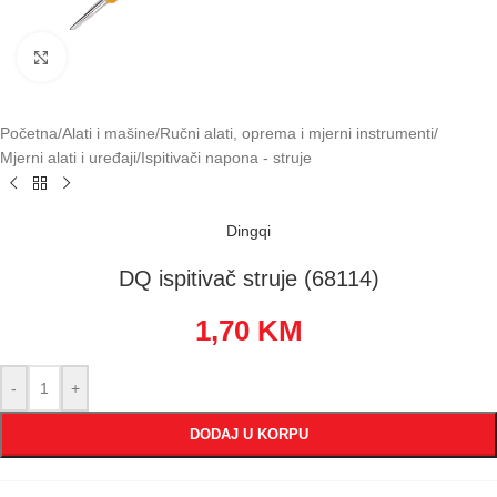
Klikni za uvećavanje
Početna
/
Alati i mašine
/
Ručni alati, oprema i mjerni instrumenti
/
Mjerni alati i uređaji
/
Ispitivači napona - struje
Dingqi
DQ ispitivač struje (68114)
1,70
KM
-
+
DODAJ U KORPU