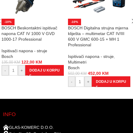
-10%
-10%
BOSCH Beskontaktni ispitivač
BOSCH Digitalna strujna mjerna
napona CAT IV 1000 V GVD
kliješta – multimetar CAT IV/III
1000-17 Professional
600 V GMC 600-15 + MH 1
Professional
Ispitivači napona - struje
Bosch
Ispitivači napona - struje
,
122,00
KM
Multimetri
135,00
KM
Bosch
-
+
DODAJ U KORPU
452,00
KM
502,00
KM
-
+
DODAJ U KORPU
INFO
GLAS-KOMERC D.O.O.