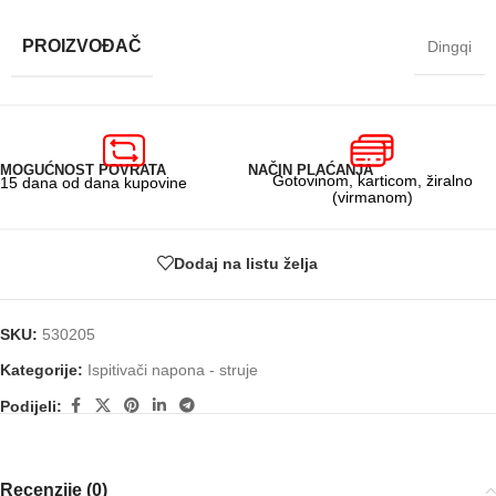
PROIZVOĐAČ
Dingqi
MOGUĆNOST POVRATA
NAČIN PLAĆANJA
Gotovinom, karticom, žiralno
15 dana od dana kupovine
(virmanom)
Dodaj na listu želja
SKU:
530205
Kategorije:
Ispitivači napona - struje
Podijeli:
Recenzije (0)