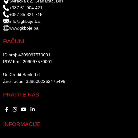
Sviračka 82, Gradačac, BiH
+387 61 904 421
+387 35 821 715
info@gkboje.ba
www.gkboje.ba
RAČUNI
ID broj: 4209097570001​
PDV broj: 209097570001 ​
UniCredit Bank d.d.​
Žiro-račun: 3386002262475496​​
PRATITE NAS
INFORMACIJE