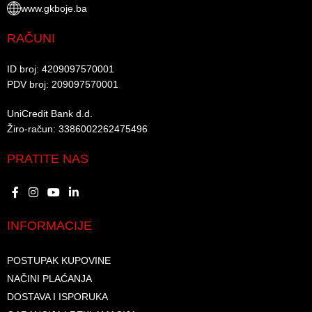
www.gkboje.ba
RAČUNI
ID broj: 4209097570001​
PDV broj: 209097570001 ​
UniCredit Bank d.d.​
Žiro-račun: 3386002262475496​​
PRATITE NAS
INFORMACIJE
POSTUPAK KUPOVINE
NAČINI PLAĆANJA
DOSTAVA I ISPORUKA