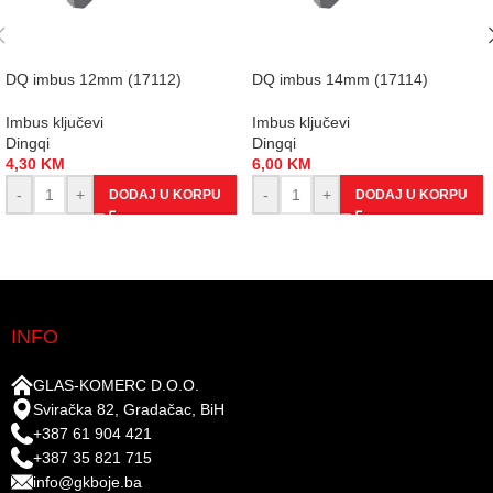
DQ imbus 12mm (17112)
DQ imbus 14mm (17114)
Imbus ključevi
Imbus ključevi
Dingqi
Dingqi
4,30
KM
6,00
KM
-
+
-
+
DODAJ U KORPU
DODAJ U KORPU
INFO
GLAS-KOMERC D.O.O.
Sviračka 82, Gradačac, BiH
+387 61 904 421
+387 35 821 715
info@gkboje.ba