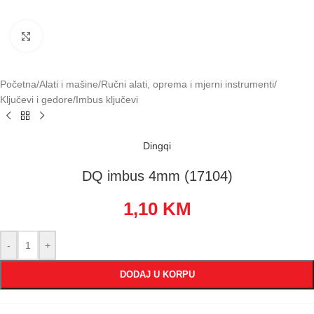
Klikni za uvećavanje
Početna
/
Alati i mašine
/
Ručni alati, oprema i mjerni instrumenti
/
Ključevi i gedore
/
Imbus ključevi
Dingqi
DQ imbus 4mm (17104)
1,10
KM
-
+
DODAJ U KORPU