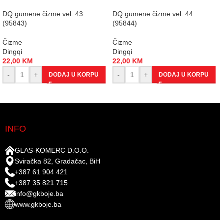
DQ gumene čizme vel. 43
DQ gumene čizme vel. 44
(95843)
(95844)
Čizme
Čizme
Dingqi
Dingqi
22,00
KM
22,00
KM
-
+
-
+
DODAJ U KORPU
DODAJ U KORPU
INFO
GLAS-KOMERC D.O.O.
Sviračka 82, Gradačac, BiH
+387 61 904 421
+387 35 821 715
info@gkboje.ba
www.gkboje.ba