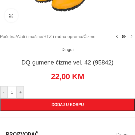
Klikni za uvećavanje
Početna
/
Alati i mašine
/
HTZ i radna oprema
/
Čizme
Dingqi
DQ gumene čizme vel. 42 (95842)
22,00
KM
-
+
DODAJ U KORPU
PROIZVOĐAČ
Dingqi