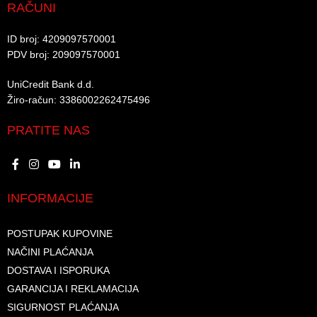
RAČUNI
ID broj: 4209097570001​
PDV broj: 209097570001 ​
UniCredit Bank d.d.​
Žiro-račun: 3386002262475496​​
PRATITE NAS
INFORMACIJE
POSTUPAK KUPOVINE
NAČINI PLAĆANJA
DOSTAVA I ISPORUKA
GARANCIJA I REKLAMACIJA
SIGURNOST PLAĆANJA