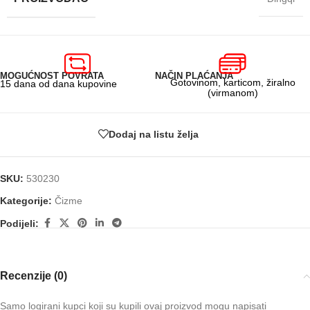
MOGUĆNOST POVRATA
NAČIN PLAĆANJA
Gotovinom, karticom, žiralno
15 dana od dana kupovine
(virmanom)
Dodaj na listu želja
SKU:
530230
Kategorije:
Čizme
Podijeli:
Recenzije (0)
Samo logirani kupci koji su kupili ovaj proizvod mogu napisati