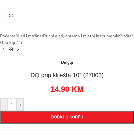
Klikni za uvećavanje
Početna
/
Alati i mašine
/
Ručni alati, oprema i mjerni instrumenti
/
Kliješta
/
Grip kliješta
Dingqi
DQ grip kliješta 10” (27003)
14,90
KM
-
+
DODAJ U KORPU