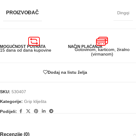
PROIZVOĐAČ
Dingqi
MOGUĆNOST POVRATA
NAČIN PLAĆANJA
Gotovinom, karticom, žiralno
15 dana od dana kupovine
(virmanom)
Dodaj na listu želja
SKU:
530407
Kategorije:
Grip kliješta
Podijeli:
Recenzije (0)