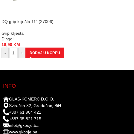
DQ grip kliješta 11” (27006)
Grip kliješta
Dingqi
16,90
KM
-
+
DODAJ U KORPU
INFO
GLAS-KOMERC D.O.O.
Sviračka 82, Gradačac, BiH
+387 61 904 421
+387 35 821 715
info@gkboje.ba
www.gkboje.ba