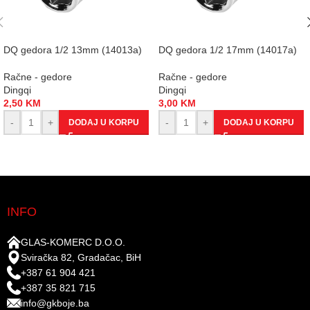
DQ gedora 1/2 13mm (14013a)
DQ gedora 1/2 17mm (14017a)
Račne - gedore
Račne - gedore
Dingqi
Dingqi
2,50
KM
3,00
KM
-
+
-
+
DODAJ U KORPU
DODAJ U KORPU
INFO
GLAS-KOMERC D.O.O.
Sviračka 82, Gradačac, BiH
+387 61 904 421
+387 35 821 715
info@gkboje.ba