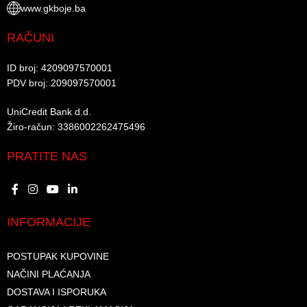
www.gkboje.ba
RAČUNI
ID broj: 4209097570001​
PDV broj: 209097570001 ​
UniCredit Bank d.d.​
Žiro-račun: 3386002262475496​​
PRATITE NAS
INFORMACIJE
POSTUPAK KUPOVINE
NAČINI PLAĆANJA
DOSTAVA I ISPORUKA