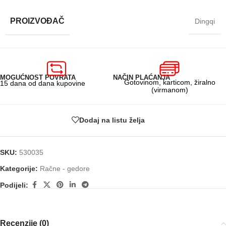
PROIZVOĐAČ
Dingqi
MOGUĆNOST POVRATA
NAČIN PLAĆANJA
Gotovinom, karticom, žiralno
15 dana od dana kupovine
(virmanom)
Dodaj na listu želja
SKU:
530035
Kategorije:
Račne - gedore
Podijeli:
Recenzije (0)