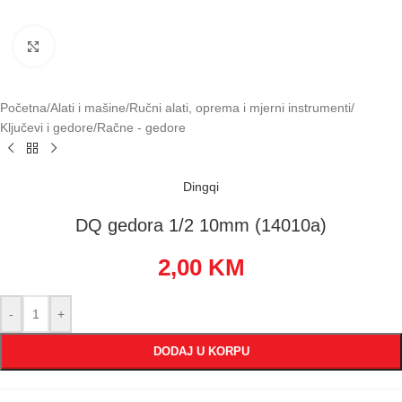
Klikni za uvećavanje
Početna
/
Alati i mašine
/
Ručni alati, oprema i mjerni instrumenti
/
Ključevi i gedore
/
Račne - gedore
Dingqi
DQ gedora 1/2 10mm (14010a)
2,00
KM
-
+
DODAJ U KORPU