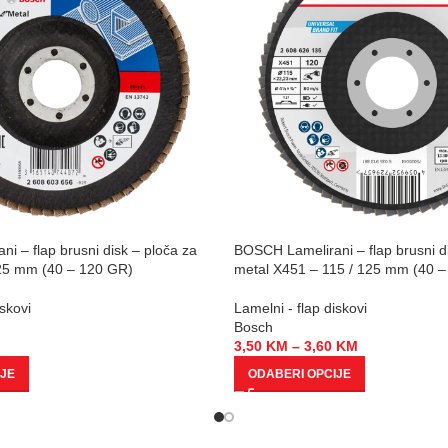
i – flap brusni disk – ploča za
BOSCH Lamelirani – flap brusni d
25 mm (40 – 120 GR)
metal X451 – 115 / 125 mm (40 
iskovi
Lamelni - flap diskovi
Bosch
3,50
KM
–
3,60
KM
IJE
ODABERI OPCIJE