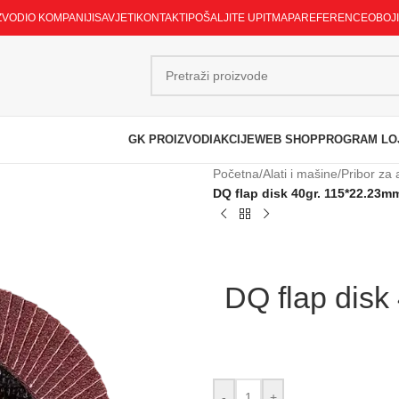
ZVODI
O KOMPANIJI
SAVJETI
KONTAKTI
POŠALJITE UPIT
MAPA
REFERENCE
OBOJ
GK PROIZVODI
AKCIJE
WEB SHOP
PROGRAM LO
Početna
/
Alati i mašine
/
Pribor za 
DQ flap disk 40gr. 115*22.23m
DQ flap disk
-
+