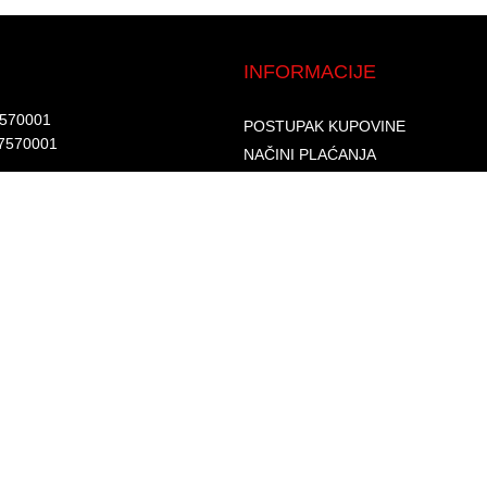
INFORMACIJE
7570001​
POSTUPAK KUPOVINE
7570001 ​
NAČINI PLAĆANJA
DOSTAVA I ISPORUKA
d.​
GARANCIJA I REKLAMACIJA
6002262475496​​
SIGURNOST PLAĆANJA
S
PRAVILA PRIVATNOSTI
USLOVI KORIŠTENJA
PROGRAM LOJALNOSTI
ČESTA PITANJA
KONTAKTI
O NAMA
© 2026. Sva prava zadržana. GLAS-KOMERC d.o.o.