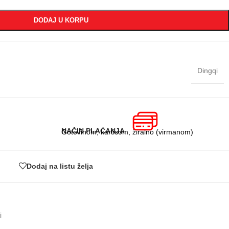
DODAJ U KORPU
Dingqi
NAČIN PLAĆANJA
Gotovinom, karticom, žiralno (virmanom)
Dodaj na listu želja
i