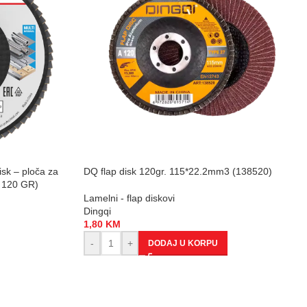
isk – ploča za
DQ flap disk 120gr. 115*22.2mm3 (138520)
– 120 GR)
Lamelni - flap diskovi
Dingqi
1,80
KM
-
+
DODAJ U KORPU