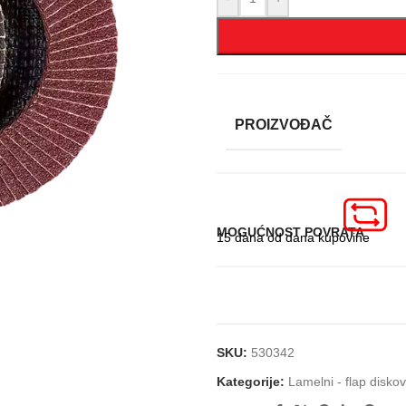
PROIZVOĐAČ
MOGUĆNOST POVRATA
15 dana od dana kupovine
SKU:
530342
Kategorije:
Lamelni - flap diskov