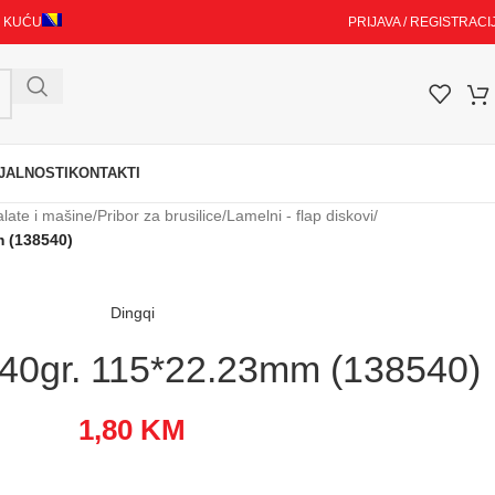
I KUĆU
PRIJAVA / REGISTRACI
JALNOSTI
KONTAKTI
alate i mašine
/
Pribor za brusilice
/
Lamelni - flap diskovi
/
m (138540)
Dingqi
 40gr. 115*22.23mm (138540)
1,80
KM