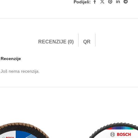
Podijeli:
RECENZIJE (0)
QR
Recenzije
.
Još nema recenzija.