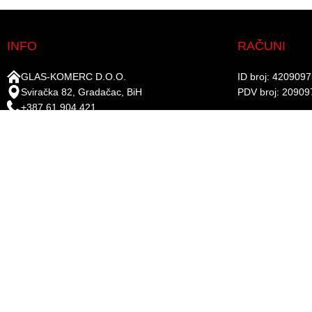
INFO
RAČUNI
GLAS-KOMERC D.O.O.
ID broj: 420909
Sviračka 82, Gradačac, BiH
PDV broj: 20909
+387 61 904 421
UniCredit Bank d.
+387 35 821 715
Žiro-račun: 338
info@gkboje.ba
www.gkboje.ba
PRATITE NA