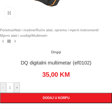
Klikni za uvećavanje
Početna
/
Alati i mašine
/
Ručni alati, oprema i mjerni instrumenti
/
Mjerni alati i uređaji
/
Multimetri
Dingqi
DQ digitalni multimetar (ef0102)
35,00
KM
-
+
DODAJ U KORPU