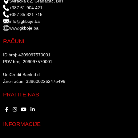
Sviračka 82, Gradačac, BiH
+387 61 904 421
+387 35 821 715
info@gkboje.ba
www.gkboje.ba
RAČUNI
ID broj: 4209097570001​
PDV broj: 209097570001 ​
UniCredit Bank d.d.​
Žiro-račun: 3386002262475496​​
PRATITE NAS
INFORMACIJE