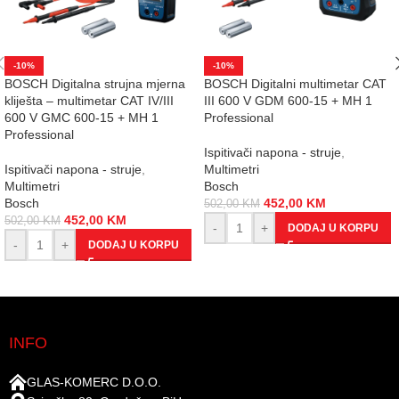
-10%
-10%
BOSCH Digitalna strujna mjerna
BOSCH Digitalni multimetar CAT
kliješta – multimetar CAT IV/III
III 600 V GDM 600-15 + MH 1
600 V GMC 600-15 + MH 1
Professional
Professional
Ispitivači napona - struje
,
Ispitivači napona - struje
,
Multimetri
Multimetri
Bosch
Bosch
452,00
KM
502,00
KM
452,00
KM
502,00
KM
-
+
DODAJ U KORPU
-
+
DODAJ U KORPU
INFO
GLAS-KOMERC D.O.O.