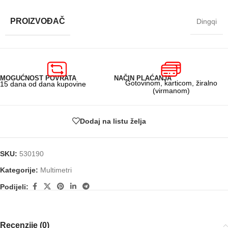
PROIZVOĐAČ
Dingqi
MOGUĆNOST POVRATA
NAČIN PLAĆANJA
Gotovinom, karticom, žiralno
15 dana od dana kupovine
(virmanom)
Dodaj na listu želja
SKU:
530190
Kategorije:
Multimetri
Podijeli:
Recenzije (0)