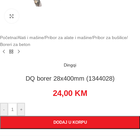
Klikni za uvećavanje
Početna
/
Alati i mašine
/
Pribor za alate i mašine
/
Pribor za bušilice
/
Boreri za beton
Dingqi
DQ borer 28x400mm (1344028)
24,00
KM
-
+
DODAJ U KORPU