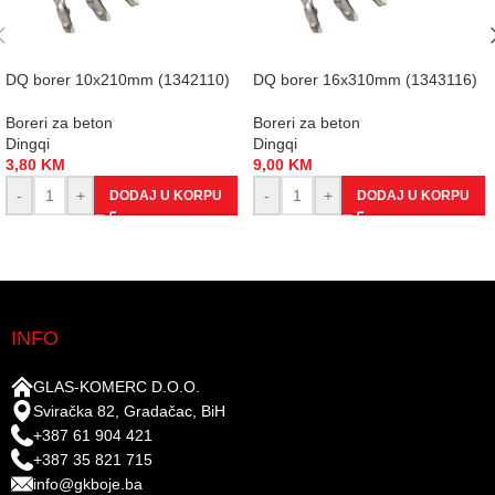
DQ borer 10x210mm (1342110)
DQ borer 16x310mm (1343116)
Boreri za beton
Boreri za beton
Dingqi
Dingqi
3,80
KM
9,00
KM
-
+
-
+
DODAJ U KORPU
DODAJ U KORPU
INFO
GLAS-KOMERC D.O.O.
Sviračka 82, Gradačac, BiH
+387 61 904 421
+387 35 821 715
info@gkboje.ba