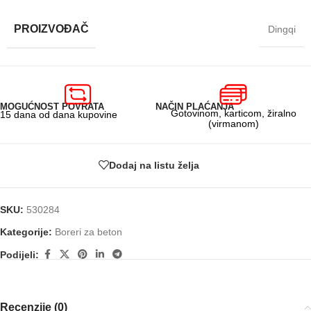
PROIZVOĐAČ
Dingqi
MOGUĆNOST POVRATA
NAČIN PLAĆANJA
Gotovinom, karticom, žiralno
15 dana od dana kupovine
(virmanom)
Dodaj na listu želja
SKU:
530284
Kategorije:
Boreri za beton
Podijeli:
Recenzije (0)