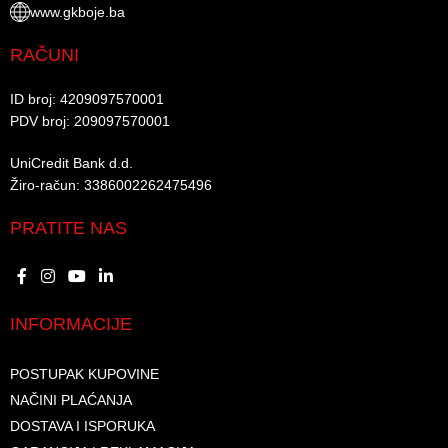
www.gkboje.ba
RAČUNI
ID broj: 4209097570001​
PDV broj: 209097570001 ​
UniCredit Bank d.d.​
Žiro-račun: 3386002262475496​​
PRATITE NAS
INFORMACIJE
POSTUPAK KUPOVINE
NAČINI PLAĆANJA
DOSTAVA I ISPORUKA