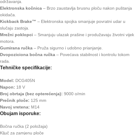
održavanja.
Elektronska kočnica
– Brzo zaustavlja brusnu ploču nakon puštanja
okidača.
Kickback Brake™
– Elektronska spojka smanjuje povratni udar u
slučaju zastoja.
Mrežni poklopci
– Smanjuju ulazak prašine i produžavaju životni vijek
motora.
Gumirana ručka
– Pruža sigurno i udobno prianjanje.
Dvopoziciona bočna ručka
– Povećava stabilnost i kontrolu tokom
rada.
Tehničke specifikacije:
Model:
DCG405N
Napon:
18 V
Broj obrtaja (bez opterećenja):
9000 o/min
Prečnik ploče:
125 mm
Navoj vretena:
M14
Obujam isporuke:
Bočna ručka (2 položaja)
Ključ za zamjenu ploče