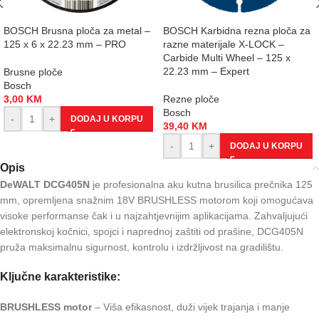
BOSCH Brusna ploča za metal –
BOSCH Karbidna rezna ploča za
125 x 6 x 22.23 mm – PRO
razne materijale X-LOCK –
Carbide Multi Wheel – 125 x
22.23 mm – Expert
Brusne ploče
Bosch
3,00
KM
Rezne ploče
Bosch
-
+
DODAJ U KORPU
39,40
KM
-
+
DODAJ U KORPU
Opis
DeWALT DCG405N
je profesionalna aku kutna brusilica prečnika 125
mm, opremljena snažnim 18V BRUSHLESS motorom koji omogućava
visoke performanse čak i u najzahtjevnijim aplikacijama. Zahvaljujući
elektronskoj kočnici, spojci i naprednoj zaštiti od prašine, DCG405N
pruža maksimalnu sigurnost, kontrolu i izdržljivost na gradilištu.
Ključne karakteristike:
BRUSHLESS motor
– Viša efikasnost, duži vijek trajanja i manje