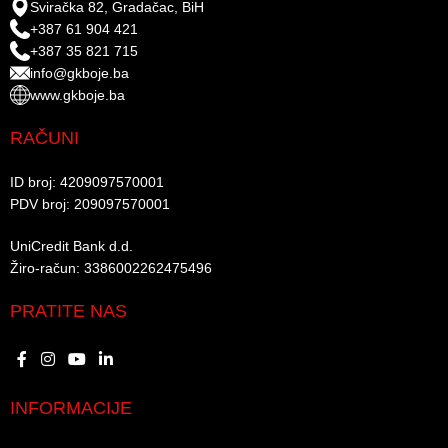
Sviračka 82, Gradačac, BiH
+387 61 904 421
+387 35 821 715
info@gkboje.ba
www.gkboje.ba
RAČUNI
ID broj: 4209097570001​
PDV broj: 209097570001 ​
UniCredit Bank d.d.​
Žiro-račun: 3386002262475496​​
PRATITE NAS
INFORMACIJE