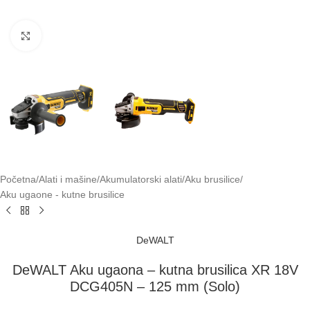
Klikni za uvećavanje
Početna
/
Alati i mašine
/
Akumulatorski alati
/
Aku brusilice
/
Aku ugaone - kutne brusilice
DeWALT
DeWALT Aku ugaona – kutna brusilica XR 18V
DCG405N – 125 mm (Solo)