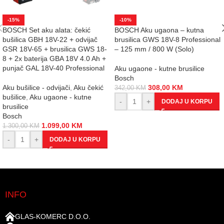
-15%
-10%
BOSCH Set aku alata: čekić
BOSCH Aku ugaona – kutna
bušilica GBH 18V-22 + odvijač
brusilica GWS 18V-8 Professional
GSR 18V-65 + brusilica GWS 18-
– 125 mm / 800 W (Solo)
8 + 2x baterija GBA 18V 4.0 Ah +
punjač GAL 18V-40 Professional
Aku ugaone - kutne brusilice
Bosch
Aku bušilice - odvijači
,
Aku čekić
308,00
KM
342,00
KM
bušilice
,
Aku ugaone - kutne
-
+
DODAJ U KORPU
brusilice
Bosch
1.099,00
KM
1.300,00
KM
-
+
DODAJ U KORPU
INFO
GLAS-KOMERC D.O.O.