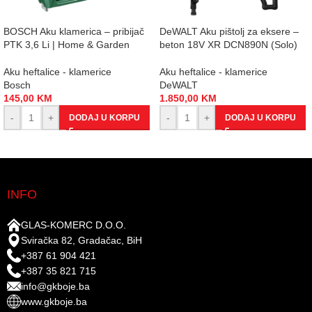
BOSCH Aku klamerica – pribijač
DeWALT Aku pištolj za eksere –
PTK 3,6 Li | Home & Garden
beton 18V XR DCN890N (Solo)
Aku heftalice - klamerice
Aku heftalice - klamerice
Bosch
DeWALT
145,00
KM
1.850,00
KM
-
+
-
+
DODAJ U KORPU
DODAJ U KORPU
INFO
GLAS-KOMERC D.O.O.
Sviračka 82, Gradačac, BiH
+387 61 904 421
+387 35 821 715
info@gkboje.ba
www.gkboje.ba