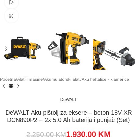
Pogledaj video
Klikni za uvećavanje
Početna
/
Alati i mašine
/
Akumulatorski alati
/
Aku heftalice - klamerice
DeWALT
DeWALT Aku pištolj za eksere – beton 18V XR
DCN890P2 + 2x 5.0 Ah baterija i punjač (Set)
1.930,00
KM
2.250,00
KM