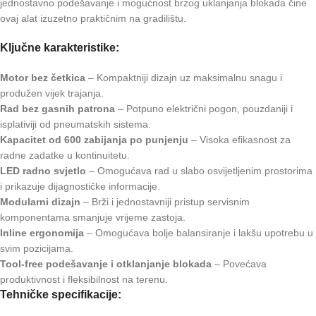
jednostavno podešavanje i mogućnost brzog uklanjanja blokada čine
ovaj alat izuzetno praktičnim na gradilištu.
Ključne karakteristike:
Motor bez četkica
– Kompaktniji dizajn uz maksimalnu snagu i
produžen vijek trajanja.
Rad bez gasnih patrona
– Potpuno električni pogon, pouzdaniji i
isplativiji od pneumatskih sistema.
Kapacitet od 600 zabijanja po punjenju
– Visoka efikasnost za
radne zadatke u kontinuitetu.
LED radno svjetlo
– Omogućava rad u slabo osvijetljenim prostorima
i prikazuje dijagnostičke informacije.
Modularni dizajn
– Brži i jednostavniji pristup servisnim
komponentama smanjuje vrijeme zastoja.
Inline ergonomija
– Omogućava bolje balansiranje i lakšu upotrebu u
svim pozicijama.
Tool-free podešavanje i otklanjanje blokada
– Povećava
produktivnost i fleksibilnost na terenu.
Tehničke specifikacije: