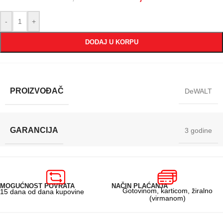
-
+
DODAJ U KORPU
PROIZVOĐAČ
DeWALT
GARANCIJA
3 godine
MOGUĆNOST POVRATA
NAČIN PLAĆANJA
Gotovinom, karticom, žiralno
15 dana od dana kupovine
(virmanom)