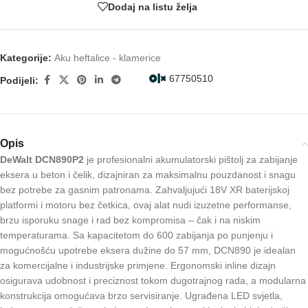
Dodaj na listu želja
Kategorije:
Aku heftalice - klamerice
67750510
Podijeli:
Opis
DeWalt DCN890P2
je profesionalni akumulatorski pištolj za zabijanje
eksera u beton i čelik, dizajniran za maksimalnu pouzdanost i snagu
bez potrebe za gasnim patronama. Zahvaljujući 18V XR baterijskoj
platformi i motoru bez četkica, ovaj alat nudi izuzetne performanse,
brzu isporuku snage i rad bez kompromisa – čak i na niskim
temperaturama. Sa kapacitetom do 600 zabijanja po punjenju i
mogućnošću upotrebe eksera dužine do 57 mm, DCN890 je idealan
za komercijalne i industrijske primjene. Ergonomski inline dizajn
osigurava udobnost i preciznost tokom dugotrajnog rada, a modularna
konstrukcija omogućava brzo servisiranje. Ugrađena LED svjetla,