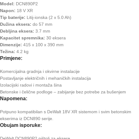
Model:
DCN890P2
Napon:
18 V XR
Tip baterije:
Litij-ionska (2 x 5.0 Ah)
Dužina eksera:
do 57 mm
Debljina eksera:
3.7 mm
Kapacitet spremnika:
30 eksera
Dimenzije:
415 x 100 x 390 mm
Težina:
4.2 kg
Primjene:
Komercijalna gradnja i okvirne instalacije
Postavljanje električnih i mehaničkih instalacija
Izolacijski radovi i montaža šina
Betonske i čelične podloge – zabijanje bez potrebe za bušenjem
Napomena:
Potpuno kompatibilan s DeWalt 18V XR sistemom i svim betonskim
ekserima iz DCN890 serije.
Obujam isporuke:
DeWalt DCN890P2 pištolj za eksere