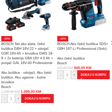
-15%
-10%
BOSCH Set aku alata: čekić
BOSCH Aku čekić bušilica SDS+
bušilica GBH 18V-22 + odvijač
GBH 187-Li Professional (Solo)
GSR 18V-65 + brusilica GWS 18-
8 + 2x baterija GBA 18V 4.0 Ah +
Aku čekić bušilice
punjač GAL 18V-40 Professional
Bosch
605,00
KM
672,00
KM
Aku bušilice - odvijači
,
Aku čekić
-
+
DODAJ U KORPU
bušilice
,
Aku ugaone - kutne
brusilice
Bosch
1.099,00
KM
1.300,00
KM
-
+
DODAJ U KORPU