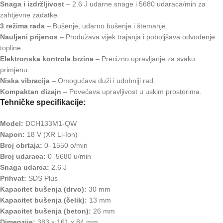
Snaga i izdržljivost
– 2.6 J udarne snage i 5680 udaraca/min za
zahtjevne zadatke.
3 režima rada
– Bušenje, udarno bušenje i štemanje.
Nauljeni prijenos
– Produžava vijek trajanja i poboljšava odvođenje
topline.
Elektronska kontrola brzine
– Precizno upravljanje za svaku
primjenu.
Niska vibracija
– Omogućava duži i udobniji rad.
Kompaktan dizajn
– Povećava upravljivost u uskim prostorima.
Tehničke specifikacije:
Model:
DCH133M1-QW
Napon:
18 V (XR Li-Ion)
Broj obrtaja:
0–1550 o/min
Broj udaraca:
0–5680 u/min
Snaga udarca:
2.6 J
Prihvat:
SDS Plus
Kapacitet bušenja (drvo):
30 mm
Kapacitet bušenja (čelik):
13 mm
Kapacitet bušenja (beton):
26 mm
Dimenzije:
383 x 161 x 84 mm