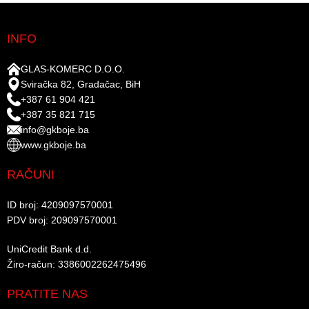
INFO
GLAS-KOMERC D.O.O.
Sviračka 82, Gradačac, BiH
+387 61 904 421
+387 35 821 715
info@gkboje.ba
www.gkboje.ba
RAČUNI
ID broj: 4209097570001​
PDV broj: 209097570001 ​
UniCredit Bank d.d.​
Žiro-račun: 3386002262475496​​
PRATITE NAS