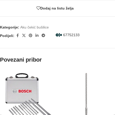
Dodaj na listu želja
Kategorije:
Aku čekić bušilice
67752133
Podijeli:
Povezani pribor