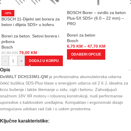
BOSCH Borer – svrdlo za beton
-10%
Plus-5X SDS+ (6.0 – 22 mm) –
BOSCH 11-Dijelni set borera za
PRO
beton i dlijeta SDS+ u koferu
Boreri za beton
Boreri za beton
,
Setovi borera i
Bosch
pribora
6,70
KM
–
47,70
KM
Bosch
79,00
KM
87,80
KM
ODABERI OPCIJE
-
+
DODAJ U KORPU
Opis
DeWALT DCH133M1-QW
je profesionalna akumulatorska udarna
čekić bušilica SDS-Plus klase s energijom udarca od 2.6 J, idealna za
brzo bušenje i lakše štemanje u zidu, cigli i betonu. Zahvaljujući
snažnom 18V XR motoru i robusnoj konstrukciji, nudi performanse
uporedive s kablovskim uređajima. Kompaktan i ergonomski dizajn
omogućava udoban rad čak i u uskim prostorima.
Ključne karakteristike: