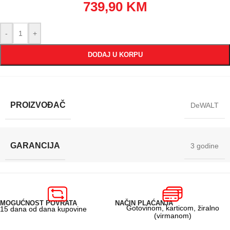
739,90
KM
-
+
DODAJ U KORPU
PROIZVOĐAČ
DeWALT
GARANCIJA
3 godine
MOGUĆNOST POVRATA
NAČIN PLAĆANJA
Gotovinom, karticom, žiralno
15 dana od dana kupovine
(virmanom)