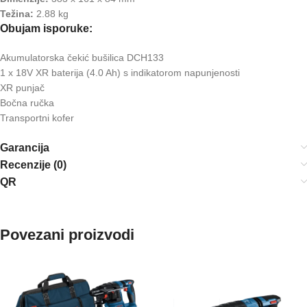
Težina:
2.88 kg
Obujam isporuke:
Akumulatorska čekić bušilica DCH133
1 x 18V XR baterija (4.0 Ah) s indikatorom napunjenosti
XR punjač
Bočna ručka
Transportni kofer
Garancija
Recenzije (0)
QR
Povezani proizvodi