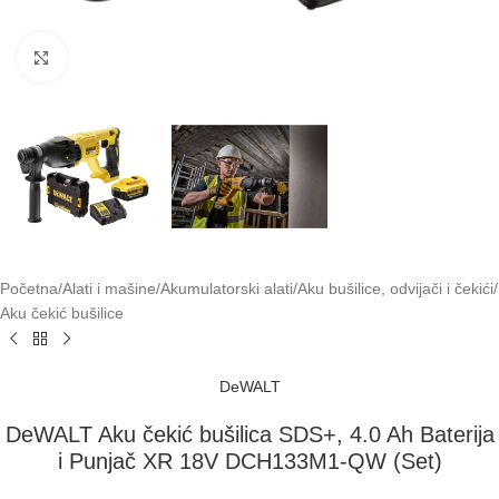
Klikni za uvećavanje
Početna
/
Alati i mašine
/
Akumulatorski alati
/
Aku bušilice, odvijači i čekići
/
Aku čekić bušilice
DeWALT
DeWALT Aku čekić bušilica SDS+, 4.0 Ah Baterija
i Punjač XR 18V DCH133M1-QW (Set)