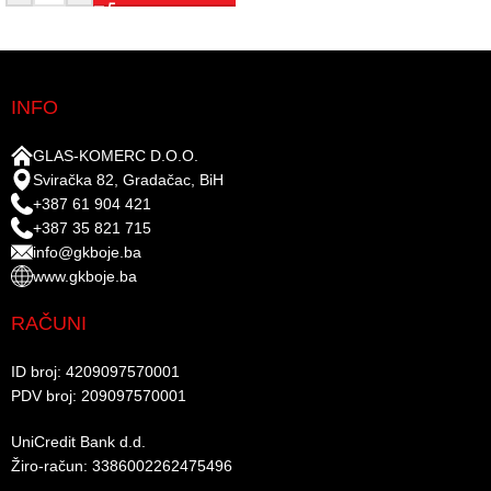
INFO
GLAS-KOMERC D.O.O.
Sviračka 82, Gradačac, BiH
+387 61 904 421
+387 35 821 715
info@gkboje.ba
www.gkboje.ba
RAČUNI
ID broj: 4209097570001​
PDV broj: 209097570001 ​
UniCredit Bank d.d.​
Žiro-račun: 3386002262475496​​