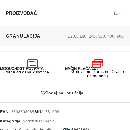
PROIZVOĐAČ
Bosch
GRANULACIJA
1200
,
180
,
240
,
320
,
400
,
600
MOGUĆNOST POVRATA
NAČIN PLAĆANJA
Gotovinom, karticom, žiralno
15 dana od dana kupovine
(virmanom)
Dodaj na listu želja
EAN:
2608608068
SKU:
731099
Kategorije:
Vodobrusni papir
69628904