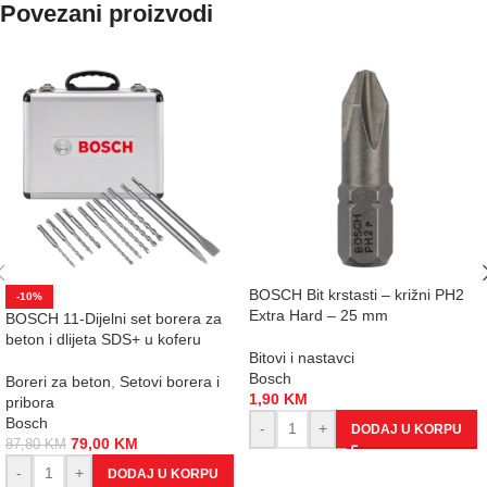
Povezani proizvodi
BOSCH Bit krstasti – križni PH2
-10%
Extra Hard – 25 mm
BOSCH 11-Dijelni set borera za
beton i dlijeta SDS+ u koferu
Bitovi i nastavci
Bosch
Boreri za beton
,
Setovi borera i
1,90
KM
pribora
Bosch
-
+
DODAJ U KORPU
79,00
KM
87,80
KM
-
+
DODAJ U KORPU