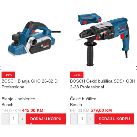
-10%
-10%
BOSCH Blanja GHO 26-82 D
BOSCH Čekić bušilica SDS+ GBH
Professional
2-28 Professional
Blanje - hoblerice
Čekić bušilice
Bosch
Bosch
445,00
KM
579,00
KM
494,00
KM
645,00
KM
-
+
-
+
DODAJ U KORPU
DODAJ U KORPU