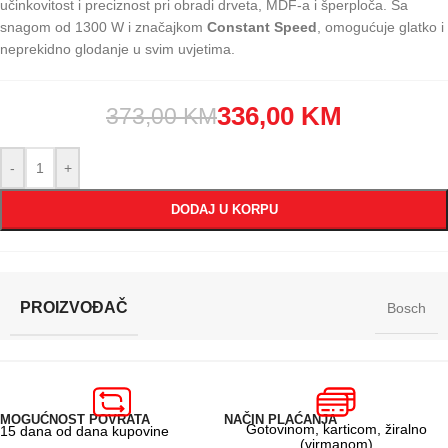
učinkovitost i preciznost pri obradi drveta, MDF-a i šperploča. Sa
snagom od 1300 W i značajkom
Constant Speed
, omogućuje glatko i
neprekidno glodanje u svim uvjetima.
336,00
KM
373,00
KM
-
+
DODAJ U KORPU
PROIZVOĐAČ
Bosch
MOGUĆNOST POVRATA
NAČIN PLAĆANJA
Gotovinom, karticom, žiralno
15 dana od dana kupovine
(virmanom)