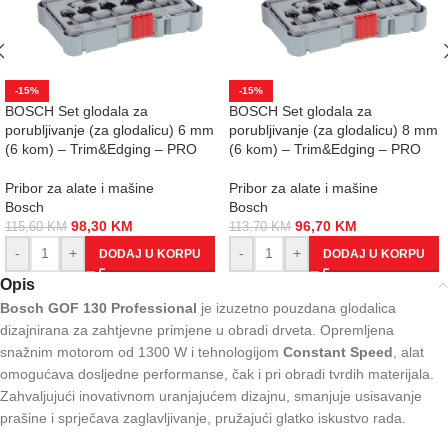
-15%
-15%
BOSCH Set glodala za
BOSCH Set glodala za
porubljivanje (za glodalicu) 6 mm
porubljivanje (za glodalicu) 8 mm
(6 kom) – Trim&Edging – PRO
(6 kom) – Trim&Edging – PRO
Pribor za alate i mašine
Pribor za alate i mašine
Bosch
Bosch
98,30
KM
96,70
KM
115,60
KM
113,70
KM
-
+
-
+
DODAJ U KORPU
DODAJ U KORPU
Opis
Bosch GOF 130 Professional
je izuzetno pouzdana glodalica
dizajnirana za zahtjevne primjene u obradi drveta. Opremljena
snažnim motorom od 1300 W i tehnologijom
Constant Speed
, alat
omogućava dosljedne performanse, čak i pri obradi tvrdih materijala.
Zahvaljujući inovativnom uranjajućem dizajnu, smanjuje usisavanje
prašine i sprječava zaglavljivanje, pružajući glatko iskustvo rada.