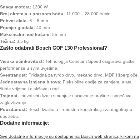
Snaga motora:
1300 W
Broj okretaja u praznom hodu:
11.000 – 28.000 o/min
Prihvat alata:
6 – 8 mm
Promjer glodala:
40 mm
Maksimalni hod košare:
55 mm
Težina:
3.5 kg
Zašto odabrati Bosch GOF 130 Professional?
Visoka učinkovitost:
Tehnologija Constant Speed osigurava glatke
performanse u svim uvjetima.
Svestranost:
Prikladna za tvrdo drvo, mekano drvo, MDF i šperploče.
Jednostavna izmjena bitova:
Fleksibilne opcije za zamjenu alata
štede vrijeme i olakšavaju rad.
Trajnost:
Inovativni dizajn smanjuje usisavanje prašine i sprječava
zaglavljivanje.
Pouzdanost:
Bosch kvaliteta i robustna konstrukcija za dugotrajnu
upotrebu.
Dodatne informacije:
Sve dodatne informacije su dostupne na Bosch web stranici, klikom na