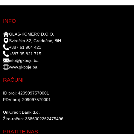
INFO
GLAS-KOMERC D.O.O.
Sviračka 82, Gradačac, BiH
+387 61 904 421
+387 35 821 715
info@gkboje.ba
www.gkboje.ba
RAČUNI
ID broj: 4209097570001​
PDV broj: 209097570001 ​
UniCredit Bank d.d.​
Žiro-račun: 3386002262475496​​
PRATITE NAS