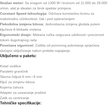
Snažan motor:
Sa snagom od 1300 W i brzinom od 11.000 do 28.000
o/min, alat je idealan za širok spektar primjena.
Constant Speed tehnologija:
Održava konstantnu brzinu za
maksimalnu učinkovitost, čak i pod opterećenjem.
Fleksibilna izmjena bitova:
Jednostavna izmjena glodala putem
ključeva ili blokade vretena.
Ergonomski dizajn:
Mekana ručka osigurava udobnost i preciznost
tokom dugotrajnog rada.
Povećana sigurnost:
Zaštita od ponovnog pokretanja sprječava
slučajno uključivanje nakon prekida napajanja.
Uključeno u paketu:
Kotač vodilice
Paralelni graničnik
Stezna čeljust 6 mm i 8 mm
Ključ za izmjenu bitova
Kopirna čahura
Adapter za usisavanje prašine
Zatik za centriranje
Tehničke specifikacije: