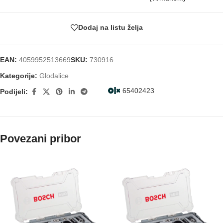
Dodaj na listu želja
EAN:
4059952513669
SKU:
730916
Kategorije:
Glodalice
65402423
Podijeli:
Povezani pribor