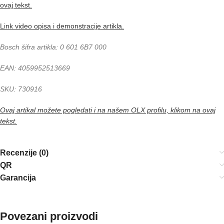
ovaj tekst.
Link video opisa i demonstracije artikla.
Bosch šifra artikla: 0 601 6B7 000
EAN: 4059952513669
SKU: 730916
Ovaj artikal možete pogledati i na našem OLX profilu, klikom na ovaj
tekst.
Recenzije (0)
QR
Garancija
Povezani proizvodi