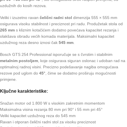
uzdužnih do kosih rezova.
Veliki i izuzetno ravan
čelični radni stol
dimenzija 555 × 555 mm
osigurava visoku stabilnost i preciznost pri radu. Produžetak stola od
265 mm
s kliznim kotačićem dodatno povećava kapacitet rezanja i
olakšava obradu većih komada materijala. Maksimalni kapacitet
uzdužnog reza desno iznosi čak
545 mm
.
Bosch GTS 254 Professional isporučuje se s čvrstim i stabilnim
metalnim postoljem
, koje osigurava siguran oslonac i udoban rad na
optimalnoj radnoj visini. Precizno podešavanje nagiba omogućava
rezove pod uglom do
45°
, čime se dodatno proširuju mogućnosti
primjene.
Ključne karakteristike:
Snažan motor od 1.800 W s visokim zakretnim momentom
Maksimalna visina rezanja 80 mm pri 90° i 55 mm pri 45°
Veliki kapacitet uzdužnog reza do 545 mm
Ravan i otporan čelični radni stol za visoku preciznost