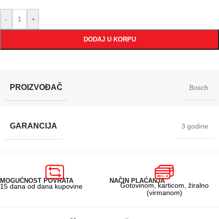
-
+
DODAJ U KORPU
PROIZVOĐAČ
Bosch
GARANCIJA
3 godine
MOGUĆNOST POVRATA
NAČIN PLAĆANJA
Gotovinom, karticom, žiralno
15 dana od dana kupovine
(virmanom)