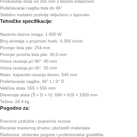
Produžetak stola od 265 mm s kliznim kotačićem
Podešavanje nagiba lista do 45°
Stabilno metalno postolje uključeno u isporuku
Tehničke specifikacije:
Nazivna ulazna snaga: 1.800 W
Broj okretaja u praznom hodu: 4.300 o/min
Promjer lista pile: 254 mm
Promjer provrta lista pile: 30.0 mm
Visina rezanja pri 90°: 80 mm
Visina rezanja pri 45°: 55 mm
Maks. kapacitet rezanja desno: 545 mm
Podešavanje nagiba: 45° L / 0° D
Veličina stola: 555 × 555 mm
Dimenzije alata (Š × D × V): 690 × 620 × 1000 mm
Težina: 24.4 kg
Pogodno za:
Precizne uzdužne i poprečne rezove
Rezanje masivnog drveta i pločastih materijala
Radionice, stolarske pogone i profesionalna gradilišta