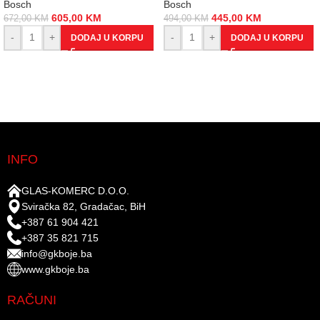
Bosch
Bosch
605,00
KM
445,00
KM
672,00
KM
494,00
KM
-
+
-
+
DODAJ U KORPU
DODAJ U KORPU
INFO
GLAS-KOMERC D.O.O.
Sviračka 82, Gradačac, BiH
+387 61 904 421
+387 35 821 715
info@gkboje.ba
www.gkboje.ba
RAČUNI