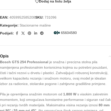
Dodaj na listu želja
EAN:
4059952585208
SKU:
731096
Kategorije:
Stacionarne mašine
65604580
Podijeli:
Opis
Bosch GTS 254 Professional
je snažna i precizna stolna pila
namijenjena profesionalnim korisnicima kojima su potrebni pouzdani,
čisti i tačni rezovi u drvetu i plastici. Zahvaljujući robusnoj konstrukciji,
velikom kapacitetu rezanja i snažnom motoru, ovaj model je idealan
izbor za radionice, stolarske pogone i zahtjevne gradilišne primjene.
Pila je opremljena snažnim motorom od
1.800 W
s visokim zakretnim
momentom, koji omogućava konstantne performanse i siguran rad čak
i pri rezanju tvrdih materijala. Maksimalna visina rezanja iznosi
80 mm
pri 90°
i
55 mm pri 45°
, što omogućava širok raspon primjena, od