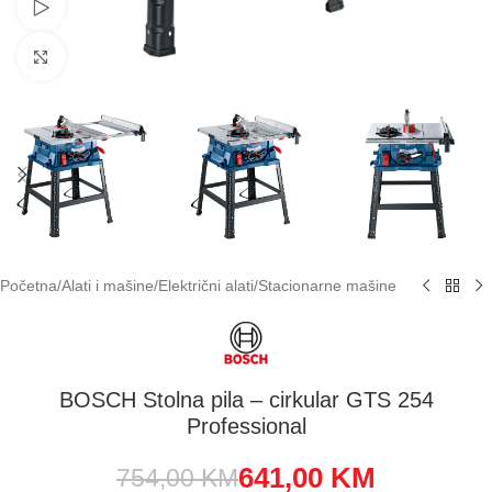
Pogledaj video
Klikni za uvećavanje
Početna
/
Alati i mašine
/
Električni alati
/
Stacionarne mašine
BOSCH Stolna pila – cirkular GTS 254
Professional
641,00
KM
754,00
KM