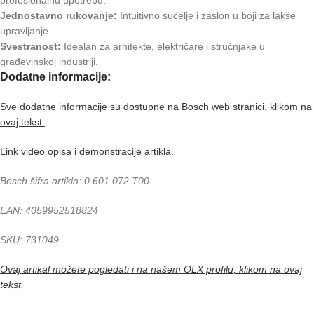
Jednostavno rukovanje:
Intuitivno sučelje i zaslon u boji za lakše
upravljanje.
Svestranost:
Idealan za arhitekte, električare i stručnjake u
građevinskoj industriji.
Dodatne informacije:
Sve dodatne informacije su dostupne na Bosch web stranici, klikom na
ovaj tekst.
Link video opisa i demonstracije artikla.
Bosch šifra artikla: 0 601 072 T00
EAN: 4059952518824
SKU: 731049
Ovaj artikal možete pogledati i na našem OLX profilu, klikom na ovaj
tekst.