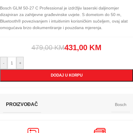
Bosch GLM 50-27 C Professional je izdržljiv laserski daljinomjer
dizajniran za zahtjevne građevinske uvjete. S dometom do 50 m,
Bluetooth® povezivanjem i intuitivnim korisničkim sučeljem, ovaj alat
omogućava brzo dokumentiranje i pouzdana mjerenja.
431,00
KM
479,00
KM
-
+
DODAJ U KORPU
PROIZVOĐAČ
Bosch