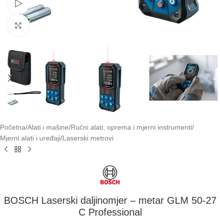
Pogledaj video
Klikni za uvećavanje
Početna
/
Alati i mašine
/
Ručni alati, oprema i mjerni instrumenti
/
Mjerni alati i uređaji
/
Laserski metrovi
BOSCH Laserski daljinomjer – metar GLM 50-27
C Professional