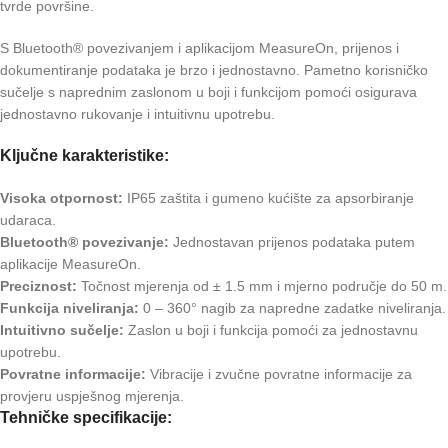
tvrde površine.
S Bluetooth® povezivanjem i aplikacijom MeasureOn, prijenos i
dokumentiranje podataka je brzo i jednostavno. Pametno korisničko
sučelje s naprednim zaslonom u boji i funkcijom pomoći osigurava
jednostavno rukovanje i intuitivnu upotrebu.
Ključne karakteristike:
Visoka otpornost:
IP65 zaštita i gumeno kućište za apsorbiranje
udaraca.
Bluetooth® povezivanje:
Jednostavan prijenos podataka putem
aplikacije MeasureOn.
Preciznost:
Točnost mjerenja od ± 1.5 mm i mjerno područje do 50 m.
Funkcija niveliranja:
0 – 360° nagib za napredne zadatke niveliranja.
Intuitivno sučelje:
Zaslon u boji i funkcija pomoći za jednostavnu
upotrebu.
Povratne informacije:
Vibracije i zvučne povratne informacije za
provjeru uspješnog mjerenja.
Tehničke specifikacije: