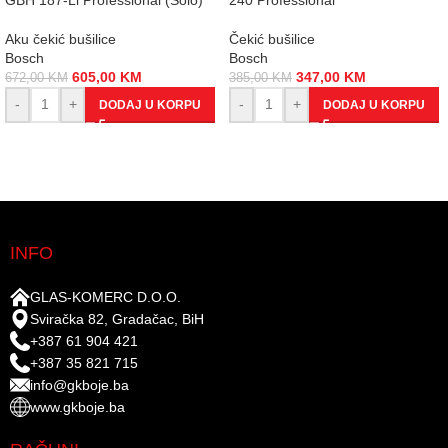
Aku čekić bušilice
Čekić bušilice
Bosch
Bosch
605,00
KM
347,00
KM
672,00
KM
385,00
KM
-
+
-
+
DODAJ U KORPU
DODAJ U KORPU
INFO
GLAS-KOMERC D.O.O.
Sviračka 82, Gradačac, BiH
+387 61 904 421
+387 35 821 715
info@gkboje.ba
www.gkboje.ba