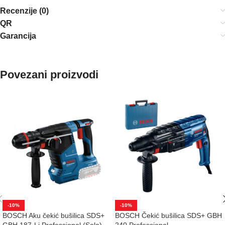
Recenzije (0)
QR
Garancija
Povezani proizvodi
-10%
-10%
BOSCH Aku čekić bušilica SDS+
BOSCH Čekić bušilica SDS+ GBH
GBH 187-Li Professional (Solo)
240 Professional