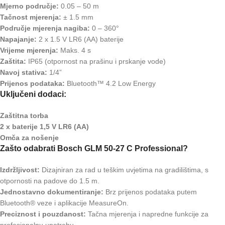
Mjerno područje:
0.05 – 50 m
Tačnost mjerenja:
± 1.5 mm
Područje mjerenja nagiba:
0 – 360°
Napajanje:
2 x 1.5 V LR6 (AA) baterije
Vrijeme mjerenja:
Maks. 4 s
Zaštita:
IP65 (otpornost na prašinu i prskanje vode)
Navoj stativa:
1/4”
Prijenos podataka:
Bluetooth™ 4.2 Low Energy
Uključeni dodaci:
Zaštitna torba
2 x baterije 1,5 V LR6 (AA)
Omča za nošenje
Zašto odabrati Bosch GLM 50-27 C Professional?
Izdržljivost:
Dizajniran za rad u teškim uvjetima na gradilištima, s
otpornosti na padove do 1.5 m.
Jednostavno dokumentiranje:
Brz prijenos podataka putem
Bluetooth® veze i aplikacije MeasureOn.
Preciznost i pouzdanost:
Tačna mjerenja i napredne funkcije za
profesionalnu upotrebu.