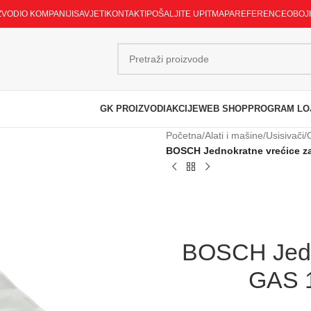
ZVODI
O KOMPANIJI
SAVJETI
KONTAKTI
POŠALJITE UPIT
MAPA
REFERENCE
OBOJ
GK PROIZVODI
AKCIJE
WEB SHOP
PROGRAM LO
Početna
/
Alati i mašine
/
Usisivači
/
BOSCH Jednokratne vrećice za
BOSCH Jedno
GAS 1