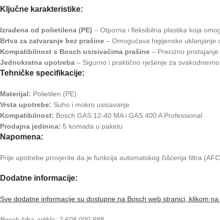
Ključne karakteristike:
Izrađena od polietilena (PE)
– Otporna i fleksibilna plastika koja om
Brtva za zatvaranje bez prašine
– Omogućava higijensko uklanjanje o
Kompatibilnost s Bosch usisivačima prašine
– Precizno pristajanj
Jednokratna upotreba
– Sigurno i praktično rješenje za svakodnevno 
Tehničke specifikacije:
Materijal:
Polietilen (PE)
Vrsta upotrebe:
Suho i mokro usisavanje
Kompatibilnost:
Bosch GAS 12-40 MA i GAS 400 A Professional
Prodajna jedinica:
5 komada u paketu
Napomena:
Prije upotrebe provjerite da je funkcija automatskog čišćenja filtra (AF
Dodatne informacije:
Sve dodatne informacije su dostupne na Bosch web stranici, klikom na 
Bosch šifra artikla: 2 608 000 888