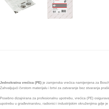
Jednokratna vrećica (PE)
je zamjenska vrećica namijenjena za Bosch u
Zahvaljujući čvrstom materijalu i brtvi za zatvaranje bez stvaranja pr
Posebno dizajnirana za profesionalnu upotrebu, vrećica (PE) osigurava po
upotrebu u građevinarstvu, radionici i industrijskim okruženjima gdje je