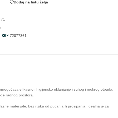
Dodaj na listu želja
471
e
72077361
 omogućava efikasno i higijensko uklanjanje i suhog i mokrog otpada.
toće radnog prostora.
ažne materijale, bez rizika od pucanja ili prosipanja. Idealna je za