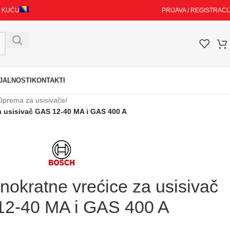
I KUĆU
PRIJAVA / REGISTRACI
JALNOSTI
KONTAKTI
Oprema za usisivače
/
 usisivač GAS 12-40 MA i GAS 400 A
kratne vrećice za usisivač
2-40 MA i GAS 400 A