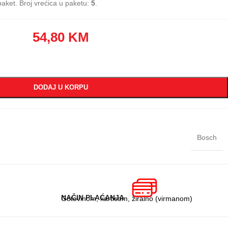
aket. Broj vrećica u paketu:
5
.
54,80
KM
DODAJ U KORPU
Bosch
NAČIN PLAĆANJA
Gotovinom, karticom, žiralno (virmanom)