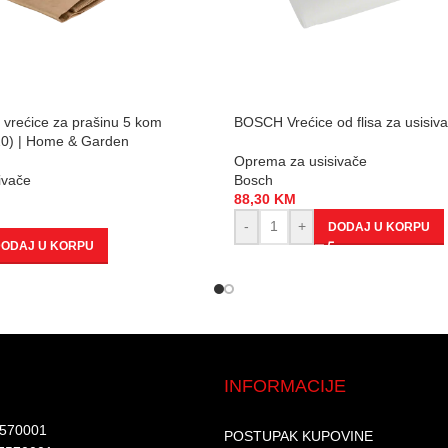
vrećice za prašinu 5 kom
BOSCH Vrećice od flisa za usisiv
0) | Home & Garden
Oprema za usisivače
ivače
Bosch
88,30
KM
-
+
DODAJ U KORPU
ODAJ U KORPU
INFORMACIJE
7570001​
POSTUPAK KUPOVINE