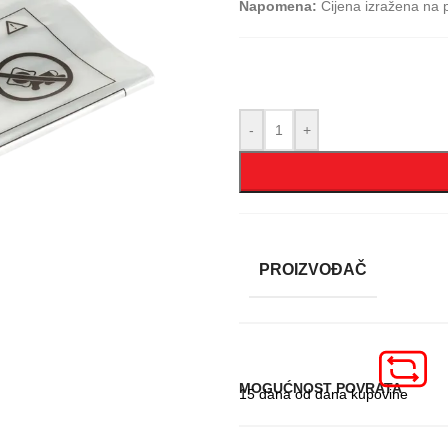
Napomena:
Cijena izražena na p
-
+
PROIZVOĐAČ
MOGUĆNOST POVRATA
15 dana od dana kupovine