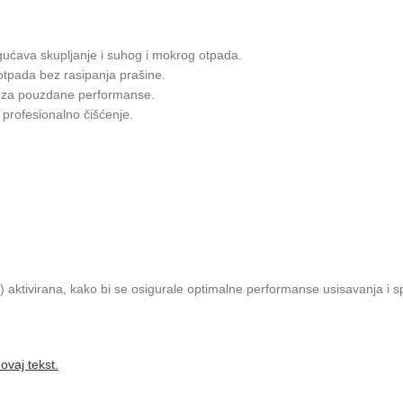
ogućava skupljanje i suhog i mokrog otpada.
tpada bez rasipanja prašine.
e za pouzdane performanse.
profesionalno čišćenje.
C) aktivirana, kako bi se osigurale optimalne performanse usisavanja i sp
ovaj tekst.