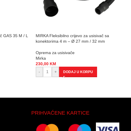
ač GAS 35 M / L
MIRKA Fleksibilno crijevo za usisivač sa
konektorima 4 m – Ø 27 mm / 32 mm
Oprema za usisivače
Mirka
230,00
KM
-
+
DODAJ U KORPU
PRIHVAĆENE KARTICE