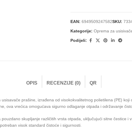
EAN:
6949509247582
SKU:
733
Kategorije:
Oprema za usisivač
Podijeli:
OPIS
RECENZIJE (0)
QR
sisavače prašine, izrađena od visokokvalitetnog polietilena (PE) koji
ašine, ova vrećica omogućava sigurno odlaganje otpada i održavanje čis
uzdano skupljanje različitih vrsta otpada, uključujući sitne čestice i vl
 potreban visok standard čistoće i sigurnosti.