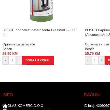
BOSCH Koncetrat deterdženta GlassVAC – 500
BOSCH Papirne 
ml
(AdvancedVac 2
Oprema za usisivače
Oprema za usis
Bosch
Bosch
26,50
KM
25,70
KM
-
+
-
+
DODAJ U KORPU
D
INFO
RAČUNI
GLAS-KOMERC D.O.O.
ID broj: 420909