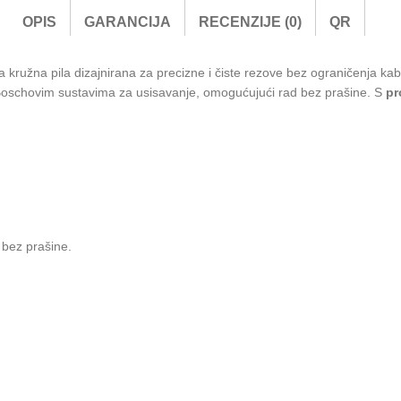
OPIS
GARANCIJA
RECENZIJE (0)
QR
kružna pila dizajnirana za precizne i čiste rezove bez ograničenja k
 Boschovim sustavima za usisavanje, omogućujući rad bez prašine. S
pr
 bez prašine.