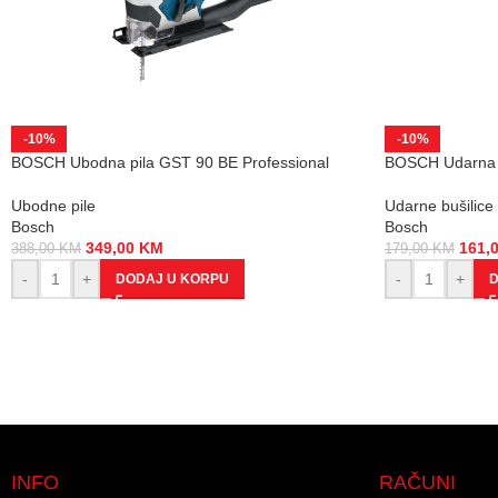
-10%
-10%
BOSCH Ubodna pila GST 90 BE Professional
BOSCH Udarna b
Ubodne pile
Udarne bušilice
Bosch
Bosch
349,00
KM
161,
388,00
KM
179,00
KM
-
+
-
+
DODAJ U KORPU
D
INFO
RAČUNI