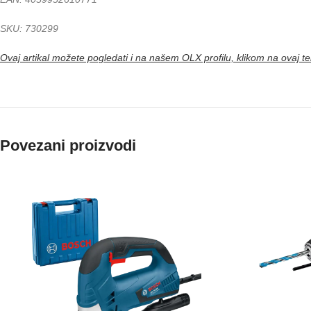
SKU: 730299
Ovaj artikal možete pogledati i na našem OLX profilu, klikom na ovaj te
Povezani proizvodi