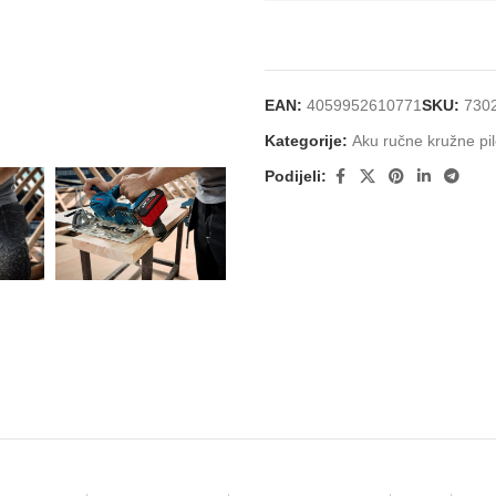
EAN:
4059952610771
SKU:
730
Kategorije:
Aku ručne kružne pile
Podijeli: