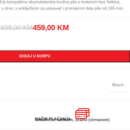
l
je kompaktna akumulatorska kružna pila s motorom bez četkica,
e u drvu, s priključkom za usisavač i promjerom lista pile od 165 mm.
459,00
KM
509,00
KM
DODAJ U KORPU
Bosch
NAČIN PLAĆANJA
Gotovinom, karticom, žiralno (virmanom)