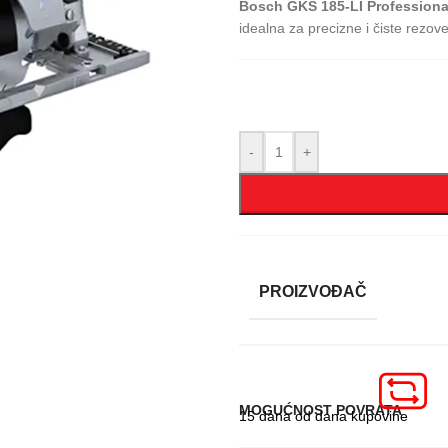
Bosch GKS 185-LI Professiona
idealna za precizne i čiste rezov
-
+
PROIZVOĐAČ
MOGUĆNOST POVRATA
15 dana od dana kupovine