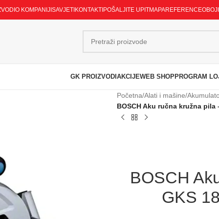
ZVODI
O KOMPANIJI
SAVJETI
KONTAKTI
POŠALJITE UPIT
MAPA
REFERENCE
OBOJ
GK PROIZVODI
AKCIJE
WEB SHOP
PROGRAM LO
Početna
/
Alati i mašine
/
Akumulator
BOSCH Aku ručna kružna pila –
BOSCH Aku r
GKS 185