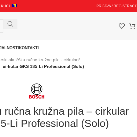
I KUĆU
PRIJAVA / REGISTRACI
JALNOSTI
KONTAKTI
ski alati
/
Aku ručne kružne pile - cirkulari
/
 cirkular GKS 185-Li Professional (Solo)
učna kružna pila – cirkular
-Li Professional (Solo)