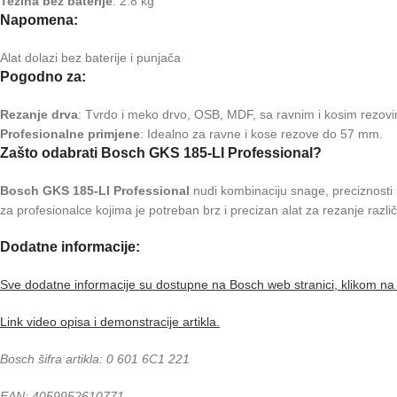
Težina bez baterije
: 2.8 kg
Napomena:
Alat dolazi bez baterije i punjača
Pogodno za:
Rezanje drva
: Tvrdo i meko drvo, OSB, MDF, sa ravnim i kosim rezov
Profesionalne primjene
: Idealno za ravne i kose rezove do 57 mm.
Zašto odabrati Bosch GKS 185-LI Professional?
Bosch GKS 185-LI Professional
nudi kombinaciju snage, preciznosti
za profesionalce kojima je potreban brz i precizan alat za rezanje različi
Dodatne informacije:
Sve dodatne informacije su dostupne na Bosch web stranici, klikom na 
Link video opisa i demonstracije artikla.
Bosch šifra artikla: 0 601 6C1 221
EAN: 4059952610771