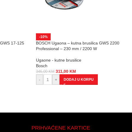
-10%
a GWS 17-125
BOSCH Ugaona – kutna brusilica GWS 2200
Professional – 230 mm / 2200 W
Ugaone - kutne brusilice
Bosch
311,00
KM
346,00
KM
-
+
DODAJ U KORPU
PRIHVAĆENE KARTICE