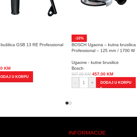
-10%
ušilica GSB 13 RE Professional
BOSCH Ugaona – kutna brusilic
Professional – 125 mm / 1700 W
Ugaone - kutne brusilice
00
KM
Bosch
457,00
KM
507,00
KM
ODAJ U KORPU
-
+
DODAJ U KORPU
INFORMACIJE