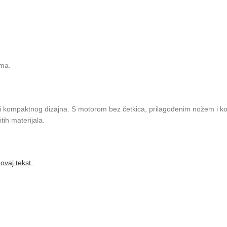
ima.
 i kompaktnog dizajna. S motorom bez četkica, prilagođenim nožem i ko
tih materijala.
ovaj tekst.