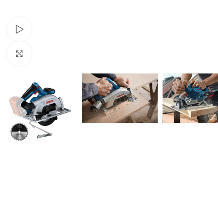
Pogledaj video
Klikni za uvećavanje