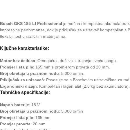
Bosch GKS 185-LI Professional
je moćna i kompaktna akumulatorska 
impresivne performanse, dok je priključak za usisavač kompatibilan s
fleksibilnost u različitim materijalima.
Ključne karakteristike:
Motor bez četkica
: Omogućuje duži vijek trajanja i veću snagu.
Promjer lista pile
: 165 mm s promjerom provrta od 20 mm.
Broj okretaja u praznom hodu
: 5.000 o/min.
Priključak za usisavač
: Povezuje se s Boschovim usisavačima za rad
Ergonomski dizajn
: Kompaktan i lagan alat (2,8 kg bez akumulatora).
Tehničke specifikacije:
Napon baterije
: 18 V
Broj okretaja u praznom hodu
: 5.000 o/min
Promjer lista pile
: 165 mm
Promjer provrta
: 20 mm