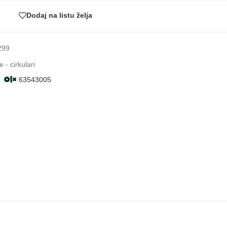
Dodaj na listu želja
299
 - cirkulari
63543005