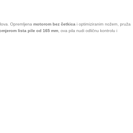
ablova. Opremljena
motorom bez četkica
i optimiziranim nožem, pruža
omjerom lista pile od 165 mm
, ova pila nudi odličnu kontrolu i