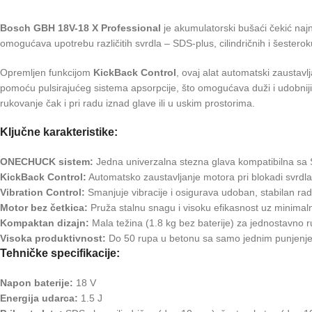
Bosch GBH 18V-18 X Professional
je akumulatorski bušaći čekić najn
omogućava upotrebu različitih svrdla – SDS-plus, cilindričnih i šester
Opremljen funkcijom
KickBack Control
, ovaj alat automatski zaustav
pomoću pulsirajućeg sistema apsorpcije, što omogućava duži i udobniji
rukovanje čak i pri radu iznad glave ili u uskim prostorima.
Ključne karakteristike:
ONECHUCK sistem:
Jedna univerzalna stezna glava kompatibilna sa S
KickBack Control:
Automatsko zaustavljanje motora pri blokadi svrdl
Vibration Control:
Smanjuje vibracije i osigurava udoban, stabilan rad
Motor bez četkica:
Pruža stalnu snagu i visoku efikasnost uz minimal
Kompaktan dizajn:
Mala težina (1.8 kg bez baterije) za jednostavno 
Visoka produktivnost:
Do 50 rupa u betonu sa samo jednim punjenje
Tehničke specifikacije:
Napon baterije:
18 V
Energija udarca:
1.5 J