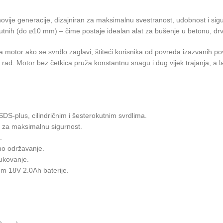
ovije generacije, dizajniran za maksimalnu svestranost, udobnost i sig
okutnih (do ⌀10 mm) – čime postaje idealan alat za bušenje u betonu, dr
lja motor ako se svrdlo zaglavi, štiteći korisnika od povreda izazvanih 
 rad. Motor bez četkica pruža konstantnu snagu i dug vijek trajanja, a
DS-plus, cilindričnim i šesterokutnim svrdlima.
a za maksimalnu sigurnost.
.
no održavanje.
rukovanje.
m 18V 2.0Ah baterije.