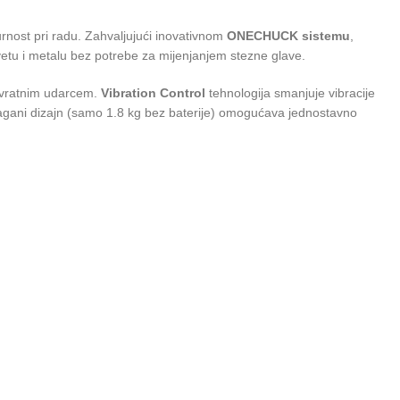
urnost pri radu. Zahvaljujući inovativnom
ONECHUCK sistemu
,
vetu i metalu bez potrebe za mijenjanjem stezne glave.
povratnim udarcem.
Vibration Control
tehnologija smanjuje vibracije
 lagani dizajn (samo 1.8 kg bez baterije) omogućava jednostavno