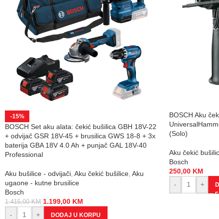
BOSCH Aku čeki
-15%
UniversalHamm
BOSCH Set aku alata: čekić bušilica GBH 18V-22
(Solo)
+ odvijač GSR 18V-45 + brusilica GWS 18-8 + 3x
baterija GBA 18V 4.0 Ah + punjač GAL 18V-40
Aku čekić bušili
Professional
Bosch
250,00
KM
Aku bušilice - odvijači
,
Aku čekić bušilice
,
Aku
ugaone - kutne brusilice
-
+
D
Bosch
1.199,00
KM
1.415,00
KM
-
+
DODAJ U KORPU