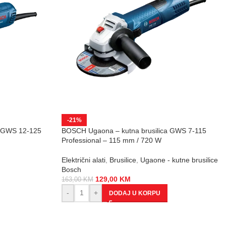
-21%
a GWS 12-125
BOSCH Ugaona – kutna brusilica GWS 7-115
Professional – 115 mm / 720 W
Električni alati
,
Brusilice
,
Ugaone - kutne brusilice
Bosch
129,00
KM
163,00
KM
-
+
DODAJ U KORPU