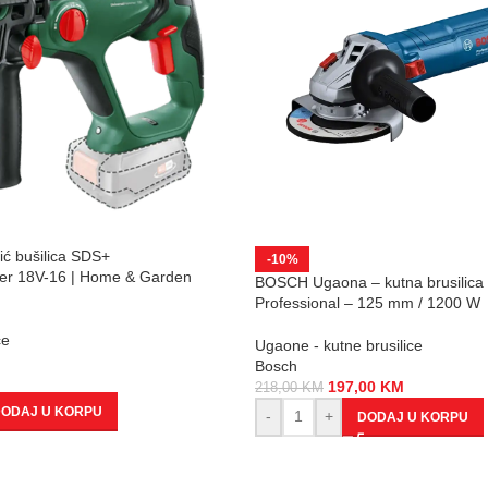
ć bušilica SDS+
-10%
er 18V-16 | Home & Garden
BOSCH Ugaona – kutna brusilic
Professional – 125 mm / 1200 W
ce
Ugaone - kutne brusilice
Bosch
197,00
KM
218,00
KM
ODAJ U KORPU
-
+
DODAJ U KORPU