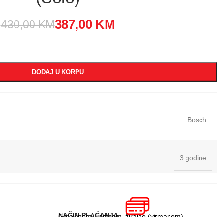
387,00
KM
430,00
KM
DODAJ U KORPU
Bosch
3 godine
NAČIN PLAĆANJA
Gotovinom, karticom, žiralno (virmanom)