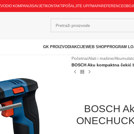
ZVODI
O KOMPANIJI
SAVJETI
KONTAKTI
POŠALJITE UPIT
MAPA
REFERENCE
OBOJ
GK PROIZVODI
AKCIJE
WEB SHOP
PROGRAM LO
Početna
/
Alati i mašine
/
Akumulator
BOSCH Aku kompaktna čekić b
BOSCH Aku
ONECHUCK G