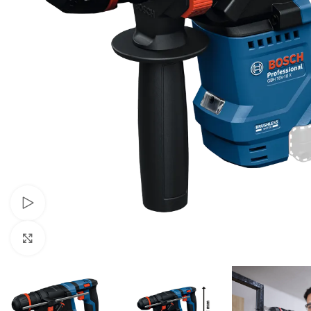
Pogledaj video
Klikni za uvećavanje