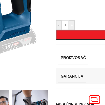
-
+
PROIZVOĐAČ
GARANCIJA
MOGUĆNOST POVRATA