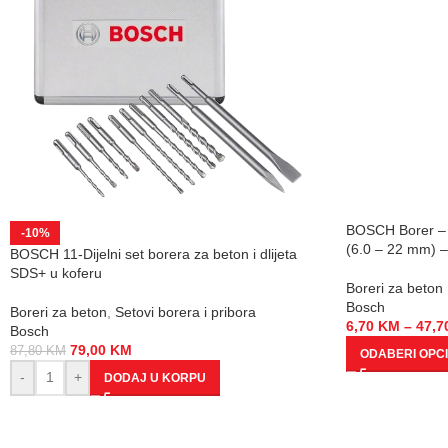
BOSCH Borer – 
-10%
(6.0 – 22 mm) 
BOSCH 11-Dijelni set borera za beton i dlijeta
SDS+ u koferu
Boreri za beton
Bosch
Boreri za beton
,
Setovi borera i pribora
6,70
KM
–
47,7
Bosch
79,00
KM
87,80
KM
ODABERI OPC
-
+
DODAJ U KORPU