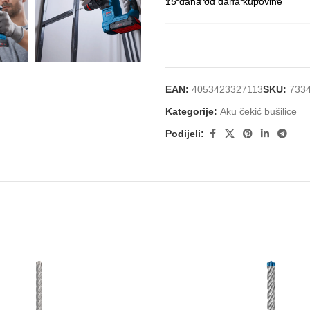
15 dana od dana kupovine
EAN:
4053423327113
SKU:
733
Kategorije:
Aku čekić bušilice
Podijeli: