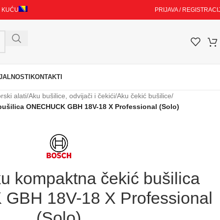
I KUĆU
PRIJAVA / REGISTRACI
JALNOSTI
KONTAKTI
ski alati
/
Aku bušilice, odvijači i čekići
/
Aku čekić bušilice
/
ušilica ONECHUCK GBH 18V-18 X Professional (Solo)
 kompaktna čekić bušilica
BH 18V-18 X Professional
(Solo)