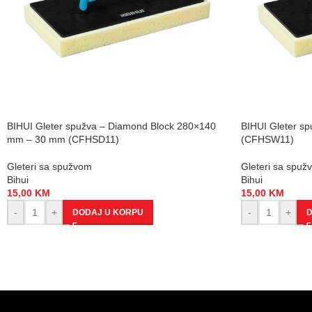
BIHUI Gleter spužva – Diamond Block 280×140
BIHUI Gleter 
mm – 30 mm (CFHSD11)
(CFHSW11)
Gleteri sa spužvom
Gleteri sa spuž
Bihui
Bihui
15,00
KM
15,00
KM
-
+
-
+
DODAJ U KORPU
D