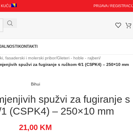
I KUĆU
PRIJAVA / REGISTRACI
JALNOSTI
KONTAKTI
i, fasaderski i molerski pribor
/
Gleteri - hoble - rajberi
/
zmjenjivih spužvi za fugiranje s ručkom 4/1 (CSPK4) – 250×10 mm
Bihui
jenjivih spužvi za fugiranje s
/1 (CSPK4) – 250×10 mm
21,00
KM