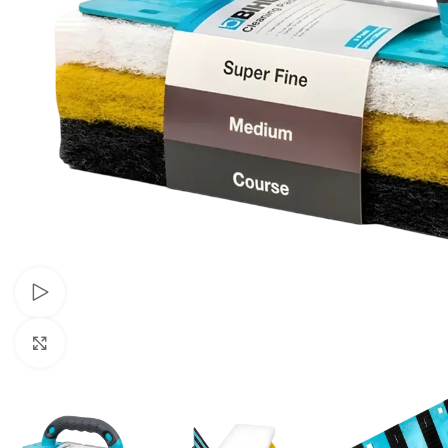
Pogledaj video
Klikni za uvećavanje