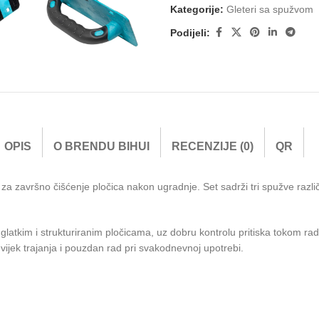
Kategorije:
Gleteri sa spužvom
Podijeli:
OPIS
O BRENDU BIHUI
RECENZIJE (0)
QR
 za završno čišćenje pločica nakon ugradnje. Set sadrži tri spužve razli
na glatkim i strukturiranim pločicama, uz dobru kontrolu pritiska tokom
 vijek trajanja i pouzdan rad pri svakodnevnoj upotrebi.