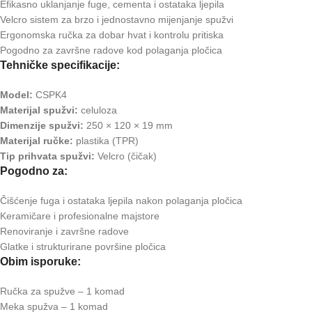
Efikasno uklanjanje fuge, cementa i ostataka ljepila
Velcro sistem za brzo i jednostavno mijenjanje spužvi
Ergonomska ručka za dobar hvat i kontrolu pritiska
Pogodno za završne radove kod polaganja pločica
Tehničke specifikacije:
Model:
CSPK4
Materijal spužvi:
celuloza
Dimenzije spužvi:
250 × 120 × 19 mm
Materijal ručke:
plastika (TPR)
Tip prihvata spužvi:
Velcro (čičak)
Pogodno za:
Čišćenje fuga i ostataka ljepila nakon polaganja pločica
Keramičare i profesionalne majstore
Renoviranje i završne radove
Glatke i strukturirane površine pločica
Obim isporuke:
Ručka za spužve – 1 komad
Meka spužva – 1 komad