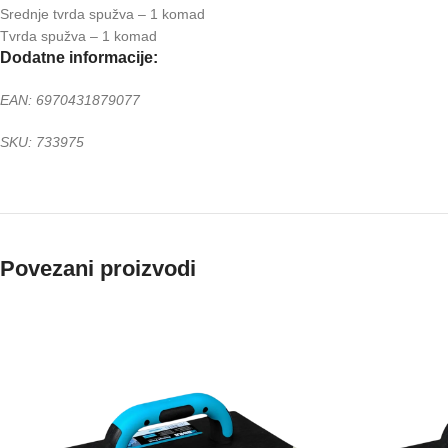
Srednje tvrda spužva – 1 komad
Tvrda spužva – 1 komad
Dodatne informacije:
EAN: 6970431879077
SKU: 733975
Povezani proizvodi