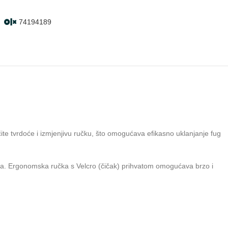
74194189
čite tvrdoće i izmjenjivu ručku, što omogućava efikasno uklanjanje fug
 rada. Ergonomska ručka s Velcro (čičak) prihvatom omogućava brzo i