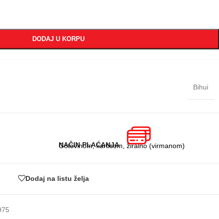
DODAJ U KORPU
Bihui
NAČIN PLAĆANJA
Gotovinom, karticom, žiralno (virmanom)
Dodaj na listu želja
975