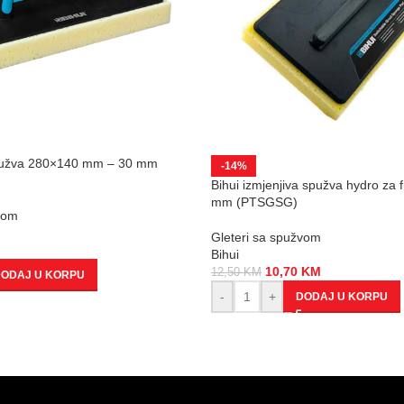
spužva 280×140 mm – 30 mm
-14%
Bihui izmjenjiva spužva hydro za 
mm (PTSGSG)
vom
Gleteri sa spužvom
Bihui
10,70
KM
12,50
KM
ODAJ U KORPU
-
+
DODAJ U KORPU