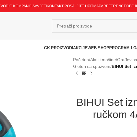
ZVODI
O KOMPANIJI
SAVJETI
KONTAKTI
POŠALJITE UPIT
MAPA
REFERENCE
OBOJ
GK PROIZVODI
AKCIJE
WEB SHOP
PROGRAM LO
Početna
/
Alati i mašine
/
Građevinsk
Gleteri sa spužvom
/
BIHUI Set i
BIHUI Set izm
ručkom 4