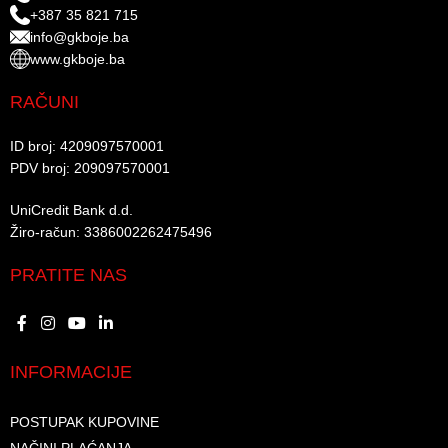
+387 35 821 715
info@gkboje.ba
www.gkboje.ba
RAČUNI
ID broj: 4209097570001​
PDV broj: 209097570001 ​
UniCredit Bank d.d.​
Žiro-račun: 3386002262475496​​
PRATITE NAS
INFORMACIJE
POSTUPAK KUPOVINE
NAČINI PLAĆANJA