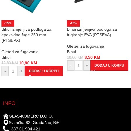
-15%
-15%
Bihui izmjenjiva podloga za
Bihui izmjenjiva podloga za
epoksidne fuge 250 mm
fugiranje EVA (PTSEVA)
(PTSEPX)
Gleteri za fugovanje
Gleteri za fugovanje
Bihui
Bihui
8,50
KM
10,00
KM
10,90
KM
12,80
KM
-
+
DODAJ U KORPU
-
+
DODAJ U KORPU
INFO
GLAS-KOMERC D.O.O.
Sviračka 82, Gradačac, BiH
+387 61 904 421