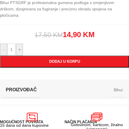
Bihui PTSGRF je profesionalna gumena podloga s izmjenjivom
drškom, dizajnirana za fugiranje i preciznu obradu spojeva na
pločicama.
14,90
KM
17,50
KM
-
+
DODAJ U KORPU
PROIZVOĐAČ
Bihui
MOGUĆNOST POVRATA
NAČIN PLAĆANJA
Gotovinom, karticom, žiralno
15 dana od dana kupovine