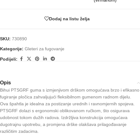
(virmanom)
Dodaj na listu želja
SKU:
730890
Kategorije:
Gleteri za fugovanje
Podijeli:
Opis
Bihui PTSGRF guma s izmjenjivom drškom omogućava brzo i efikasno
fugiranje pločica zahvaljujući fleksibilnom gumenom radnom dijelu.
Ova špahtla je idealna za postizanje urednih i ravnomjernih spojeva.
PTSGRF dolazi s ergonomski oblikovanom ručkom, što osigurava
udobnost tokom dužih radova. Izdržljiva konstrukcija omogućava
dugotrajnu upotrebu, a promjena drške olakšava prilagođavanje
različitim zadacima.