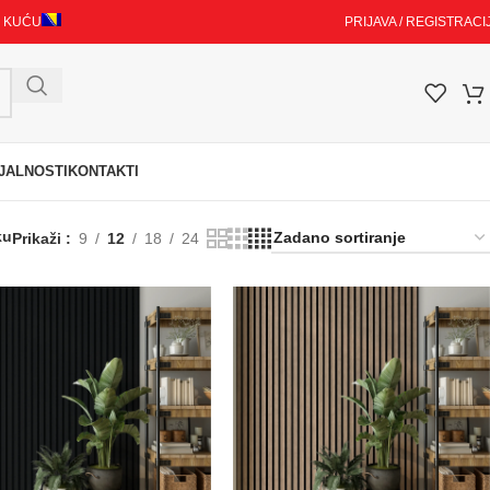
I KUĆU
PRIJAVA / REGISTRACI
JALNOSTI
KONTAKTI
ku
Prikaži
9
12
18
24