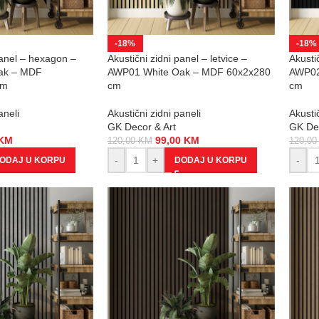
-18%
-18%
panel – hexagon –
Akustični zidni panel – letvice –
Akustič
ak – MDF
AWP01 White Oak – MDF 60x2x280
AWP02
cm
cm
cm
aneli
Akustični zidni paneli
Akustič
GK Decor & Art
GK Dec
KM
99,00
KM
120,00
KM
120,0
-
+
-
ODAJ U KORPU
DODAJ U KORPU