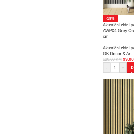
-18%
Akustični zidni p
AWP04 Grey Oa
cm
Akustični zidni p
GK Decor & Art
99,0
120,00
KM
-
+
D