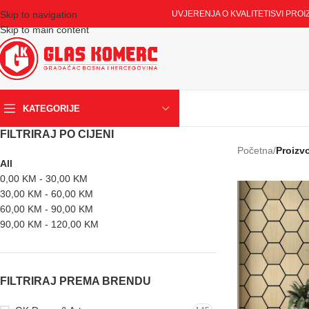
Skip to navigation
UVJERENJA O KVALITETI
SVI PROI
Skip to main content
KATEGORIJE
FILTRIRAJ PO CIJENI
Početna
/
Proizv
All
0,00
KM
-
30,00
KM
30,00
KM
-
60,00
KM
60,00
KM
-
90,00
KM
90,00
KM
-
120,00
KM
FILTRIRAJ PREMA BRENDU