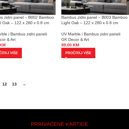
s zidni panel – B002 Bamboo
Bambus zidni panel – B003 Bamboo
l Oak – 122 x 280 x 0.8 cm
Light Oak – 122 x 280 x 0.8 cm
ble i Bambus zidni paneli
UV Marble i Bambus zidni paneli
or & Art
GK Decor & Art
KM
99,00
KM
ITAJ VIŠE
PROČITAJ VIŠE
12
13
→
PRIHVAĆENE KARTICE