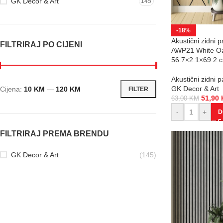
GK Decor & Art
145
-18%
Akustični zidni 
FILTRIRAJ PO CIJENI
AWP21 White O
56.7×2.1×69.2 
Akustični zidni p
GK Decor & Art
Cijena:
10 KM
—
120 KM
FILTER
51,90
63,00
KM
-
+
D
FILTRIRAJ PREMA BRENDU
GK Decor & Art
(145)