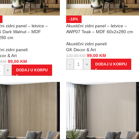
-18%
ni zidni panel – letvice –
Akustični zidni panel – letvice –
 Dark Walnut – MDF
AWP07 Teak – MDF 60x2x280 cm
280 cm
Akustični zidni paneli
ni zidni paneli
GK Decor & Art
or & Art
99,00
KM
120,00
KM
99,00
KM
0
KM
-
+
DODAJ U KORPU
+
DODAJ U KORPU