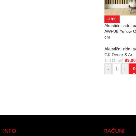
-18%
Akustični zidni p
AWP08 Yellow 
cm
Akustični zidni p
GK Decor & Art
99,0
120,00
KM
-
+
D
INFO
RAČUNI