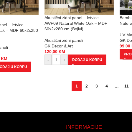
Akustični zidni panel – letvice –
Bambu
AWP09 Natural White Oak – MDF
Natura
anel – letvice –
60x2x280 cm (Bojivi)
Oak – MDF 60x2x280
UV Mar
Akustični zidni paneli
GK Dec
GK Decor & Art
99,00
aneli
120,00
KM
PROČ
0
KM
-
+
DODAJ U KORPU
ODAJ U KORPU
1
2
3
4
…
11
INFORMACIJE