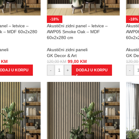
-18%
-18%
anel – letvice –
Akustični zidni panel – letvice –
Akustič
k – MDF 60x2x280
AWP05 Smoke Oak – MDF
AWP06
60x2x280 cm
60x2x
aneli
Akustični zidni paneli
Akustič
GK Decor & Art
GK Dec
0
KM
99,00
KM
120,00
KM
120,0
-
+
-
ODAJ U KORPU
DODAJ U KORPU