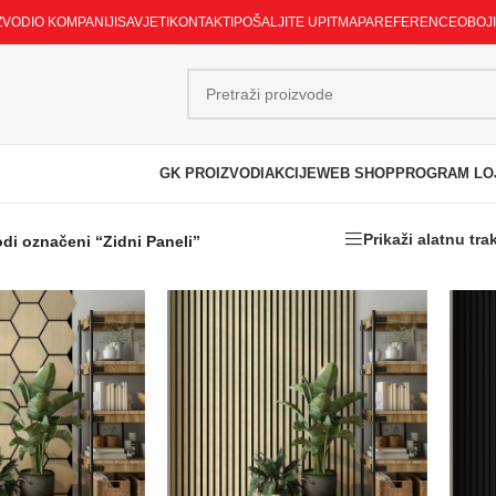
ZVODI
O KOMPANIJI
SAVJETI
KONTAKTI
POŠALJITE UPIT
MAPA
REFERENCE
OBOJ
GK PROIZVODI
AKCIJE
WEB SHOP
PROGRAM LO
Prikaži alatnu tra
odi označeni “Zidni Paneli”