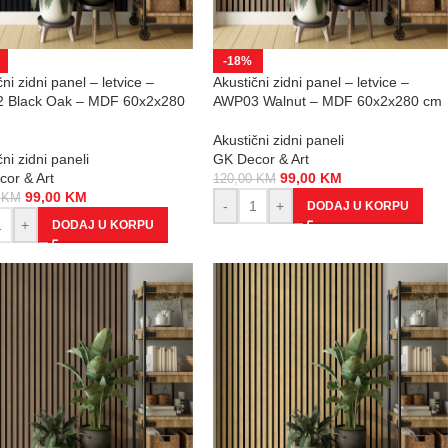
-18%
ni zidni panel – letvice –
Akustični zidni panel – letvice –
 Black Oak – MDF 60x2x280
AWP03 Walnut – MDF 60x2x280 cm
Akustični zidni paneli
ni zidni paneli
GK Decor & Art
or & Art
99,00
KM
120,00
KM
99,00
KM
0
KM
-
+
DODAJ U KORPU
+
DODAJ U KORPU