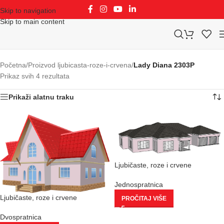
Skip to navigation
Skip to main content
Početna
/
Proizvod ljubicasta-roze-i-crvena
/
Lady Diana 2303P
Prikaz svih 4 rezultata
Prikaži alatnu traku
Ljubičaste, roze i crvene
Jednospratnica
Ljubičaste, roze i crvene
PROČITAJ VIŠE
Dvospratnica