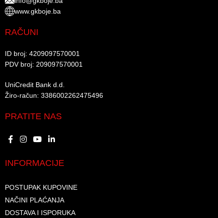
info@gkboje.ba
www.gkboje.ba
RAČUNI
ID broj: 4209097570001​
PDV broj: 209097570001 ​
UniCredit Bank d.d.​
Žiro-račun: 3386002262475496​​
PRATITE NAS
INFORMACIJE
POSTUPAK KUPOVINE
NAČINI PLAĆANJA
DOSTAVA I ISPORUKA