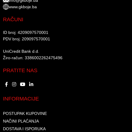
info@gkboje.ba
www.gkboje.ba
RAČUNI
ID broj: 4209097570001​
PDV broj: 209097570001 ​
UniCredit Bank d.d.​
Žiro-račun: 3386002262475496​​
PRATITE NAS
INFORMACIJE
POSTUPAK KUPOVINE
NAČINI PLAĆANJA
DOSTAVA I ISPORUKA