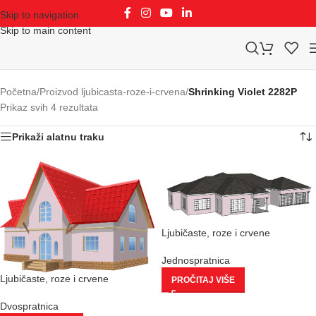
Skip to navigation
Skip to main content
Početna
/
Proizvod ljubicasta-roze-i-crvena
/
Shrinking Violet 2282P
Prikaz svih 4 rezultata
Prikaži alatnu traku
Ljubičaste, roze i crvene
Jednospratnica
Ljubičaste, roze i crvene
PROČITAJ VIŠE
Dvospratnica