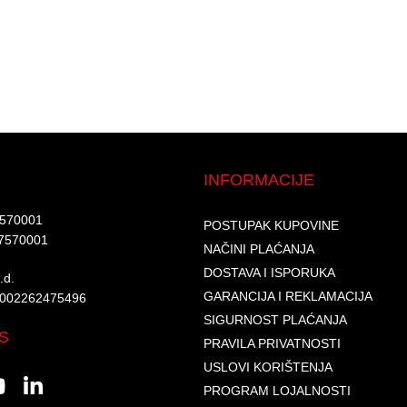
INFORMACIJE
7570001​
POSTUPAK KUPOVINE
7570001 ​
NAČINI PLAĆANJA
DOSTAVA I ISPORUKA
d.​
GARANCIJA I REKLAMACIJA
6002262475496​​
SIGURNOST PLAĆANJA
S
PRAVILA PRIVATNOSTI
USLOVI KORIŠTENJA
PROGRAM LOJALNOSTI