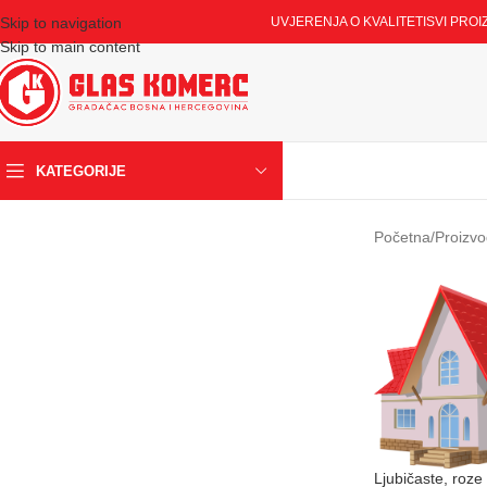
Skip to navigation
UVJERENJA O KVALITETI
SVI PROI
Skip to main content
KATEGORIJE
Početna
/
Proizvo
Ljubičaste, roze