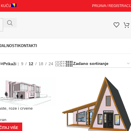
I KUĆU
PRIJAVA / REGISTRACI
JALNOSTI
KONTAKTI
ku
Prikaži
9
12
18
24
aste, roze i crvene
eran
ITAJ VIŠE