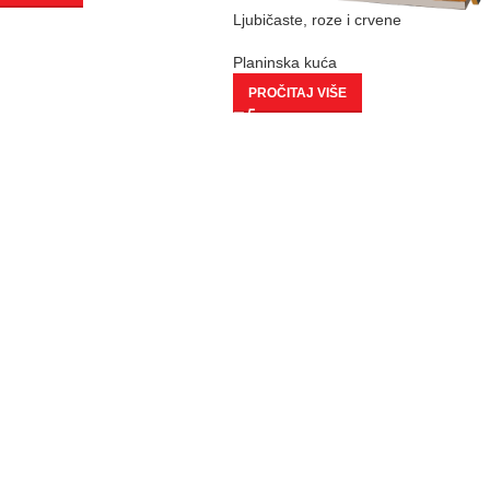
Ljubičaste, roze i crvene
Planinska kuća
PROČITAJ VIŠE