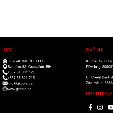
INFO
RAČUNI
GLAS-KOMERC D.O.O.
ID broj: 420909
Sviračka 82, Gradačac, BiH
PDV broj: 20909
+387 61 904 421
UniCredit Bank d.
+387 35 821 715
Žiro-račun: 338
info@gkboje.ba
www.gkboje.ba
PRATITE NA