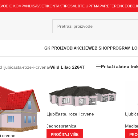
ZVODI
O KOMPANIJI
SAVJETI
KONTAKTI
POŠALJITE UPIT
MAPA
REFERENCE
OBOJ
GK PROIZVODI
AKCIJE
WEB SHOP
PROGRAM LO
Prikaži alatnu tra
d ljubicasta-roze-i-crvena
/
Wild Lilac 2264T
Ljubičaste, roze i crvene
Ljubič
Jednospratnica
Medit
PROČITAJ VIŠE
PROČ
 i crvene