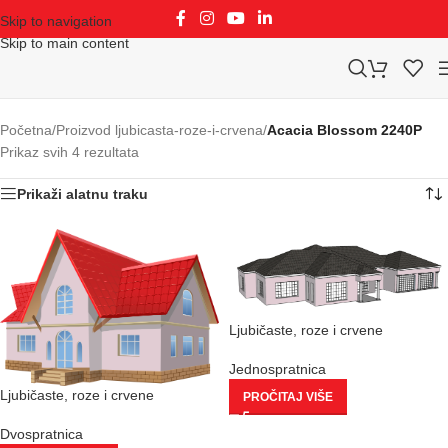
Skip to navigation
Skip to main content
Početna
/
Proizvod ljubicasta-roze-i-crvena
/
Acacia Blossom 2240P
Prikaz svih 4 rezultata
Prikaži alatnu traku
Ljubičaste, roze i crvene
Jednospratnica
Ljubičaste, roze i crvene
PROČITAJ VIŠE
Dvospratnica