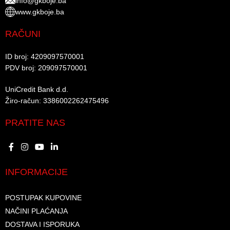
info@gkboje.ba
www.gkboje.ba
RAČUNI
ID broj: 4209097570001​
PDV broj: 209097570001 ​
UniCredit Bank d.d.​
Žiro-račun: 3386002262475496​​
PRATITE NAS
INFORMACIJE
POSTUPAK KUPOVINE
NAČINI PLAĆANJA
DOSTAVA I ISPORUKA