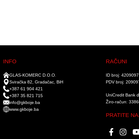
INFO
RAČUNI
GLAS-KOMERC D.O.O.
ID broj: 420909
Sviračka 82, Gradačac, BiH
PDV broj: 20909
+387 61 904 421
UniCredit Bank d.
+387 35 821 715
Žiro-račun: 338
info@gkboje.ba
www.gkboje.ba
PRATITE NA