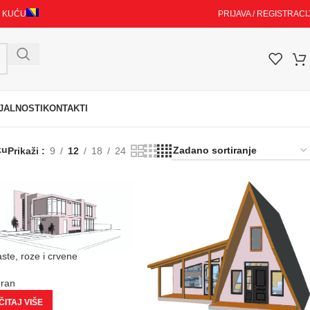
I KUĆU
PRIJAVA / REGISTRACI
JALNOSTI
KONTAKTI
ku
Prikaži
9
12
18
24
aste, roze i crvene
eran
ITAJ VIŠE