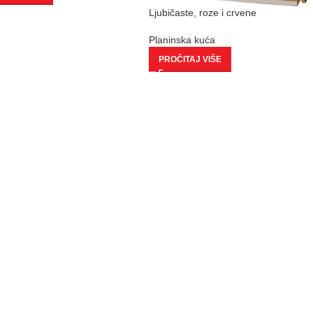
Ljubičaste, roze i crvene
Planinska kuća
PROČITAJ VIŠE