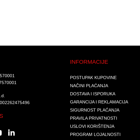
INFORMACIJE
7570001​
POSTUPAK KUPOVINE
7570001 ​
NAČINI PLAĆANJA
DOSTAVA I ISPORUKA
d.​
GARANCIJA I REKLAMACIJA
6002262475496​​
SIGURNOST PLAĆANJA
S
PRAVILA PRIVATNOSTI
USLOVI KORIŠTENJA
PROGRAM LOJALNOSTI