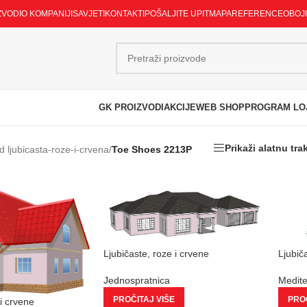
ZVODI
O KOMPANIJI
SAVJETI
KONTAKTI
POŠALJITE UPIT
MAPA
REFERENCE
OBOJ
GK PROIZVODI
AKCIJE
WEB SHOP
PROGRAM LO
Prikaži alatnu tra
d ljubicasta-roze-i-crvena
/
Toe Shoes 2213P
Ljubičaste, roze i crvene
Ljubič
Jednospratnica
Medit
PROČITAJ VIŠE
PROČ
 i crvene