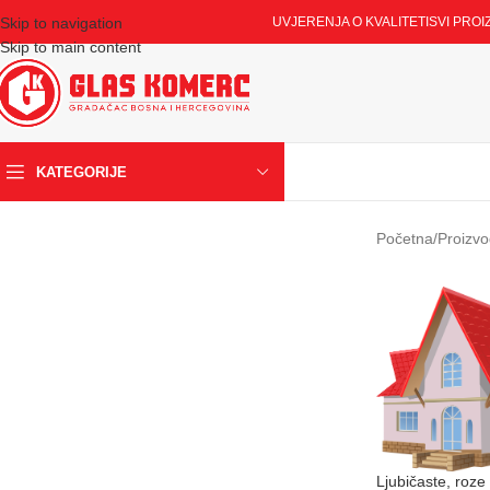
Skip to navigation
UVJERENJA O KVALITETI
SVI PROI
Skip to main content
KATEGORIJE
Početna
/
Proizvo
Ljubičaste, roze