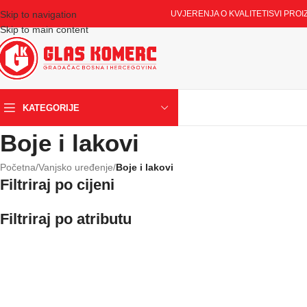
Skip to navigation
UVJERENJA O KVALITETI
SVI PROI
Skip to main content
KATEGORIJE
Boje i lakovi
Početna
/
Vanjsko uređenje
/
Boje i lakovi
Filtriraj po cijeni
Filtriraj po atributu