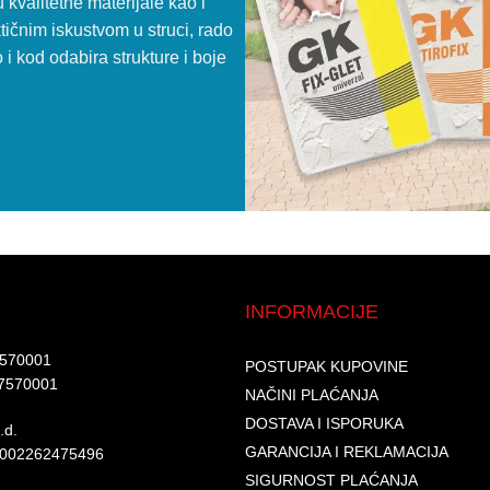
kvalitetne materijale kao i
tičnim iskustvom u struci, rado
i kod odabira strukture i boje
INFORMACIJE
7570001​
POSTUPAK KUPOVINE
7570001 ​
NAČINI PLAĆANJA
DOSTAVA I ISPORUKA
d.​
GARANCIJA I REKLAMACIJA
6002262475496​​
SIGURNOST PLAĆANJA