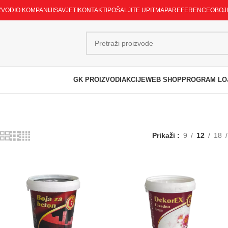
ZVODI
O KOMPANIJI
SAVJETI
KONTAKTI
POŠALJITE UPIT
MAPA
REFERENCE
OBOJ
GK PROIZVODI
AKCIJE
WEB SHOP
PROGRAM LO
Prikaži
9
12
18