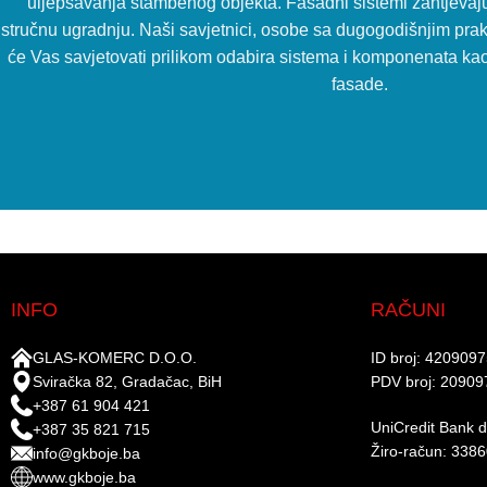
uljepšavanja stambenog objekta. Fasadni sistemi zahtjevaju 
stručnu ugradnju. Naši savjetnici, osobe sa dugogodišnjim prak
će Vas savjetovati prilikom odabira sistema i komponenata kao 
fasade.
INFO
RAČUNI
GLAS-KOMERC D.O.O.
ID broj: 420909
Sviračka 82, Gradačac, BiH
PDV broj: 20909
+387 61 904 421
UniCredit Bank d.
+387 35 821 715
Žiro-račun: 338
info@gkboje.ba
www.gkboje.ba