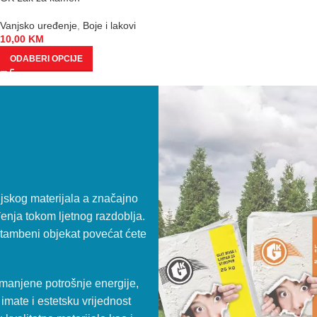
Vanjsko uređenje
,
Boje i lakovi
10,00
KM
ODABERI OPCIJE
cijskog materijala a značajno
enja tokom ljetnog razdoblja.
 stambeni objekat povećat ćete
smanjene potrošnje energije,
imate i estetsku vrijednost