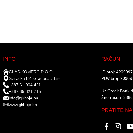
INFO
RAČUNI
GLAS-KOMERC D.O.O.
ID broj: 420909
Sviračka 82, Gradačac, BiH
PDV broj: 20909
+387 61 904 421
UniCredit Bank d.
+387 35 821 715
Žiro-račun: 338
info@gkboje.ba
www.gkboje.ba
PRATITE NA