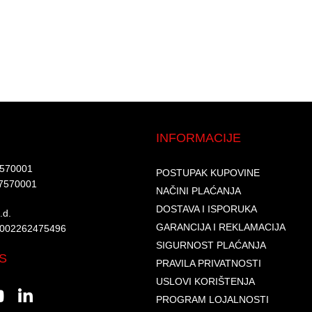
INFORMACIJE
7570001​
POSTUPAK KUPOVINE
7570001 ​
NAČINI PLAĆANJA
DOSTAVA I ISPORUKA
d.​
GARANCIJA I REKLAMACIJA
6002262475496​​
SIGURNOST PLAĆANJA
S
PRAVILA PRIVATNOSTI
USLOVI KORIŠTENJA
PROGRAM LOJALNOSTI