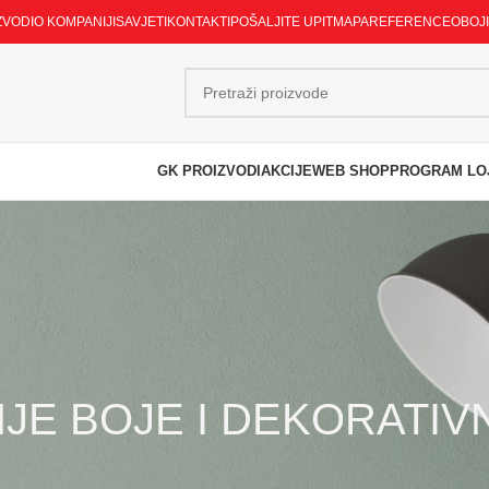
ZVODI
O KOMPANIJI
SAVJETI
KONTAKTI
POŠALJITE UPIT
MAPA
REFERENCE
OBOJ
GK PROIZVODI
AKCIJE
WEB SHOP
PROGRAM LO
JE BOJE I DEKORATIV