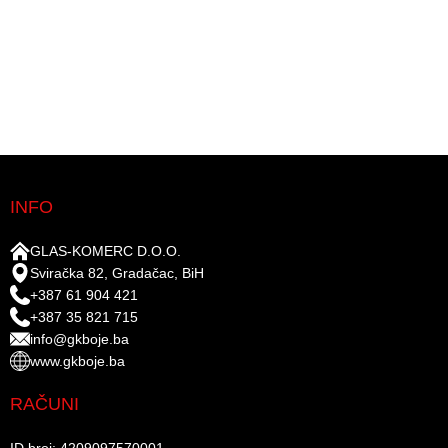
INFO
GLAS-KOMERC D.O.O.
Sviračka 82, Gradačac, BiH
+387 61 904 421
+387 35 821 715
info@gkboje.ba
www.gkboje.ba
RAČUNI