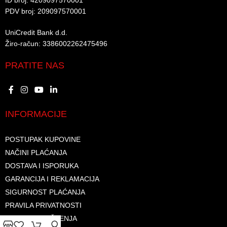
ID broj: 4209097570001​
PDV broj: 209097570001 ​
UniCredit Bank d.d.​
Žiro-račun: 3386002262475496​​
PRATITE NAS
INFORMACIJE
POSTUPAK KUPOVINE
NAČINI PLAĆANJA
DOSTAVA I ISPORUKA
GARANCIJA I REKLAMACIJA
SIGURNOST PLAĆANJA
PRAVILA PRIVATNOSTI
USLOVI KORIŠTENJA