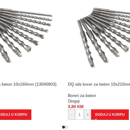
a beton 10x160mm (13040803)
DQ sds borer za beton 10x210m
Boreri za beton
Dingqi
3,80
KM
-
+
ODAJ U KORPU
DODAJ U KORPU