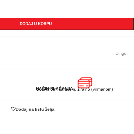
DODAJ U KORPU
Dingqi
NAČIN PLAĆANJA
Gotovinom, karticom, žiralno (virmanom)
Dodaj na listu želja