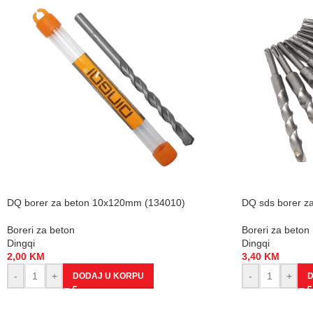
DQ borer za beton 10x120mm (134010)
DQ sds borer z
Boreri za beton
Boreri za beton
Dingqi
Dingqi
2,00
KM
3,40
KM
-
+
-
+
DODAJ U KORPU
D