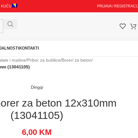
I KUĆU
PRIJAVA / REGISTRACI
JALNOSTI
KONTAKTI
alate i mašine
/
Pribor za bušilice
/
Boreri za beton
/
mm (13041105)
Dingqi
orer za beton 12x310mm
(13041105)
6,00
KM