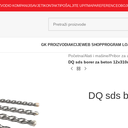
ZVODI
O KOMPANIJI
SAVJETI
KONTAKTI
POŠALJITE UPIT
MAPA
REFERENCE
OBOJ
GK PROIZVODI
AKCIJE
WEB SHOP
PROGRAM LO
Početna
/
Alati i mašine
/
Pribor za 
DQ sds borer za beton 12x310
DQ sds b