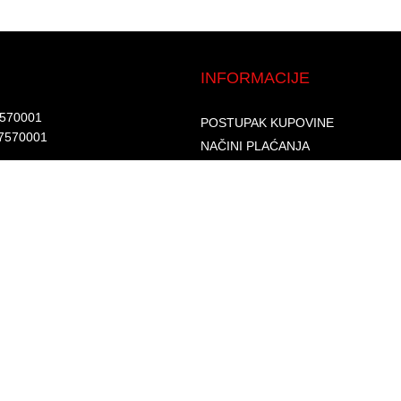
INFORMACIJE
7570001​
POSTUPAK KUPOVINE
7570001 ​
NAČINI PLAĆANJA
DOSTAVA I ISPORUKA
d.​
GARANCIJA I REKLAMACIJA
6002262475496​​
SIGURNOST PLAĆANJA
S
PRAVILA PRIVATNOSTI
USLOVI KORIŠTENJA
PROGRAM LOJALNOSTI
ČESTA PITANJA
KONTAKTI
O NAMA