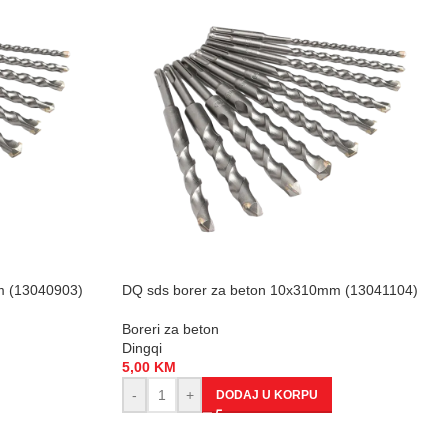
m (13040903)
DQ sds borer za beton 10x310mm (13041104)
Boreri za beton
Dingqi
5,00
KM
-
+
DODAJ U KORPU