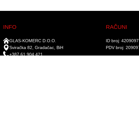
INFO
RAČUNI
GLAS-KOMERC D.O.O.
ID broj: 420909
Sviračka 82, Gradačac, BiH
PDV broj: 20909
+387 61 904 421
UniCredit Bank d.
+387 35 821 715
Žiro-račun: 338
info@gkboje.ba
www.gkboje.ba
PRATITE NA