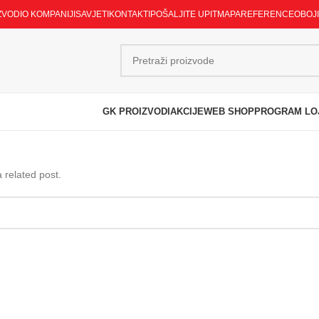
ZVODI
O KOMPANIJI
SAVJETI
KONTAKTI
POŠALJITE UPIT
MAPA
REFERENCE
OBOJ
GK PROIZVODI
AKCIJE
WEB SHOP
PROGRAM LO
 related post.