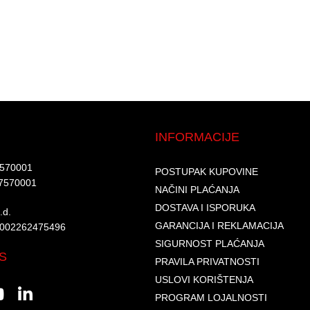
INFORMACIJE
7570001​
POSTUPAK KUPOVINE
7570001 ​
NAČINI PLAĆANJA
DOSTAVA I ISPORUKA
d.​
GARANCIJA I REKLAMACIJA
6002262475496​​
SIGURNOST PLAĆANJA
S
PRAVILA PRIVATNOSTI
USLOVI KORIŠTENJA
PROGRAM LOJALNOSTI