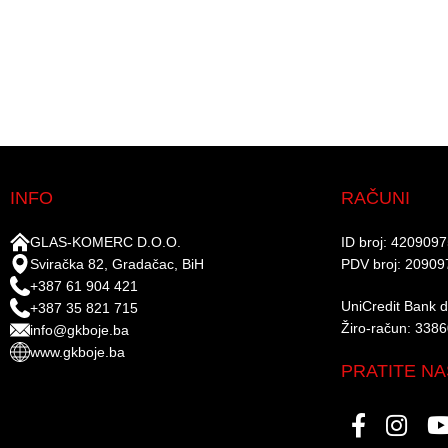
INFO
RAČUNI
GLAS-KOMERC D.O.O.
ID broj: 420909
Sviračka 82, Gradačac, BiH
PDV broj: 20909
+387 61 904 421
UniCredit Bank d.
+387 35 821 715
Žiro-račun: 338
info@gkboje.ba
www.gkboje.ba
PRATITE NA